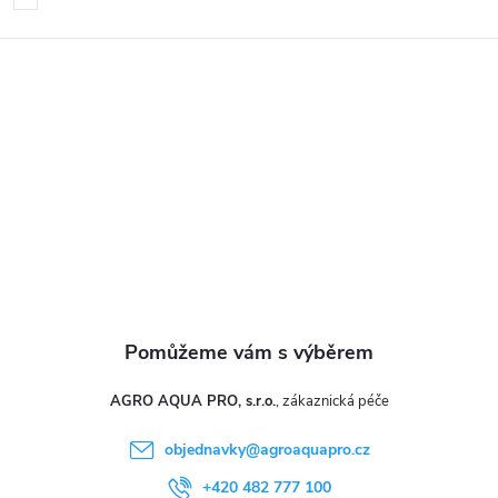
p
a
t
í
AGRO AQUA PRO, s.r.o.
objednavky
@
agroaquapro.cz
+420 482 777 100