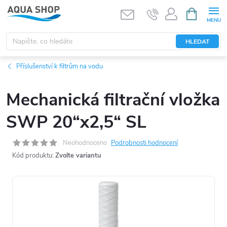
Přejít
NÁKUPNÍ
KOŠÍK
na
obsah
HLEDAT
Příslušenství k filtrům na vodu
Mechanická filtrační vložka
SWP 20“x2,5“ SL
Neohodnoceno
Podrobnosti hodnocení
Kód produktu:
Zvolte variantu