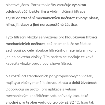
plastové jádro. Porozita vložky zaručuje
vysokou
odolnost vůči bakteriím a virům
. Účinná filtrace
zajistí
odstranění mechanických nečistot z vody: písek,
hlínu, jíl, vlasy a jiné nerozpuštěné částice
.
Tyto filtrační vložky se využívají pro
hloubkovou filtraci
mechanických nečistot
, což znamená, že se částice
zachycují po celé hloubce filtračního materiálu a nikoliv
jen na povrchu vložky. Tím pádem se zvyšuje celková
kapacita vložky oproti povrchové filtraci.
Na rozdíl od standardních polypropylenových vložek,
mají tyto vložky
menší tlakovou ztrátu a
delší životnost
.
D
oporučují se proto i pro aplikace s větším
mechanickým znečištěním vstupní vody. Jsou také
vhodné pro teplou vodu
do teploty až 82 °C.
Jsou tak