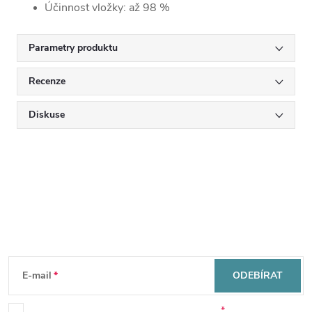
Účinnost vložky
: až 98 %
Parametry produktu
Recenze
Diskuse
Mějte přehled o novinkách
a slevách
Z
á
E-mail
ODEBÍRAT
Souhlasím se zpracováním osobních údajů.