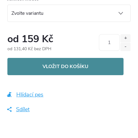
od
159 Kč
od
131,40 Kč
bez DPH
Měrná
cena:
VLOŽIT DO KOŠÍKU
Hlídací pes
Sdílet