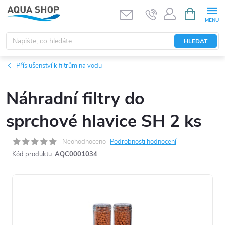
Přejít
NÁKUPNÍ
KOŠÍK
na
obsah
HLEDAT
Příslušenství k filtrům na vodu
Náhradní filtry do
sprchové hlavice SH 2 ks
Neohodnoceno
Podrobnosti hodnocení
Kód produktu:
AQC0001034