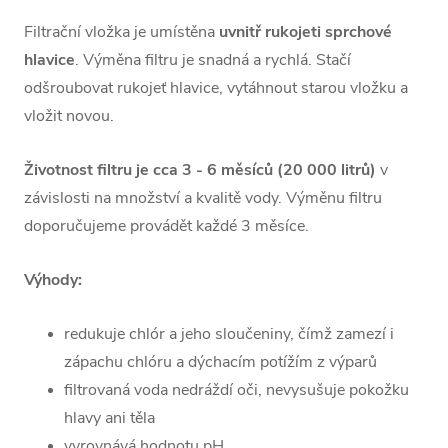
Filtrační vložka je umístěna
uvnitř rukojeti sprchové
hlavice
. Výměna filtru je snadná a rychlá. Stačí
odšroubovat rukojeť hlavice, vytáhnout starou vložku a
vložit novou.
Životnost filtru je cca 3 - 6 měsíců (
20 000 litrů)
v
závislosti na množství a kvalitě vody.
Výměnu filtru
doporučujeme provádět každé 3 měsíce.
Výhody:
redukuje chlór a jeho sloučeniny, čímž zamezí i
zápachu chlóru a dýchacím potížím z výparů
filtrovaná voda nedráždí oči, nevysušuje pokožku
hlavy ani těla
vyrovnává hodnotu pH