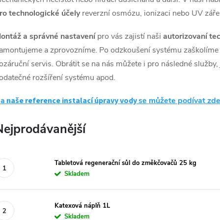
ro technologické účely
reverzní osmózu, ionizaci nebo UV záře
ontáž a správné nastavení
pro vás zajistí naši
autorizovaní te
amontujeme a zprovozníme. Po odzkoušení systému zaškolíme ob
ozáruční servis. Obrátit se na nás můžete i pro následné služby,
odatečné rozšíření systému apod.
a
naše reference instalací úpravy vody
se můžete podívat zde
Nejprodávanější
Tabletová regenerační sůl do změkčovačů 25 kg
Skladem
Katexová náplň 1L
Skladem