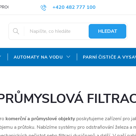
+420 482 777 100
PROČ NAKUPOVAT U NÁS?
DOPRAVA A PLATBA
OBCHODNÍ P
objednavky@agroaquapro.cz
HLEDAT
AUTOMATY NA VODU
PARNÍ ČISTIČE A VYSA
PRŮMYSLOVÁ FILTRA
ro
komerční a průmyslové objekty
poskytujeme zařízení pro jak
bjemu a průtoku. Nabízíme systémy pro odstraňování železa a m
echanických nečistot nebo filtraci dusičnanů a další. V naší nab