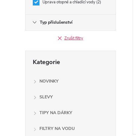
Úprava otopné a chladící vody
2
Typ příslušenství
í
i
Zrušit filtry
Přeskočit
Kategorie
kategorie
NOVINKY
SLEVY
TIPY NA DÁRKY
FILTRY NA VODU