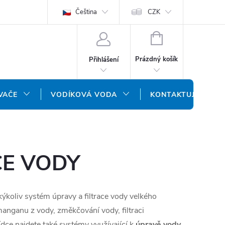
ODMÍNKY
OCHRANA OSOBNÍCH ÚDAJŮ
Čeština
CZK
NÁŠ SLOVENSKÝ E-SH
NÁKUPNÍ
KOŠÍK
Prázdný košík
Přihlášení
VAČE
VODÍKOVÁ VODA
KONTAKTUJTE NÁS
CE VODY
ýkoliv systém úpravy a filtrace vody velkého
anganu z vody, změkčování vody, filtraci
ídce najdete také systémy využívající k
úpravě vody