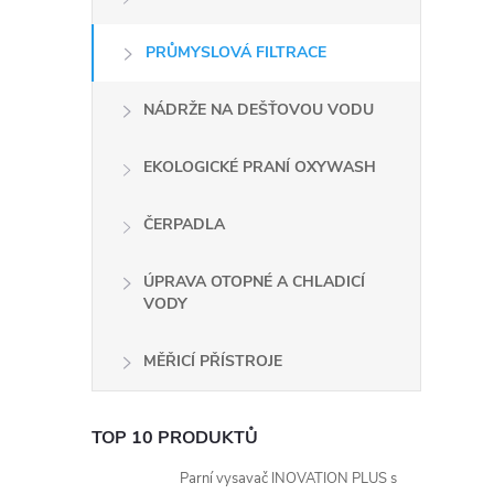
PRŮMYSLOVÁ FILTRACE
NÁDRŽE NA DEŠŤOVOU VODU
EKOLOGICKÉ PRANÍ OXYWASH
ČERPADLA
i
ÚPRAVA OTOPNÉ A CHLADICÍ
VODY
MĚŘICÍ PŘÍSTROJE
TOP 10 PRODUKTŮ
Parní vysavač INOVATION PLUS s