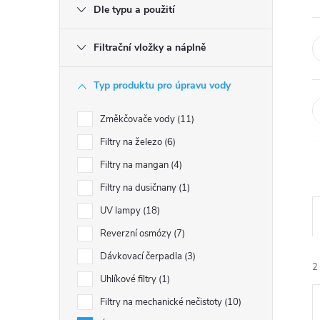
e
Dle typu a použití
l
Filtrační vložky a náplně
Typ produktu pro úpravu vody
Změkčovače vody
11
Filtry na železo
6
Filtry na mangan
4
Filtry na dusičnany
1
UV lampy
18
Reverzní osmózy
7
Dávkovací čerpadla
3
2
Uhlíkové filtry
1
Filtry na mechanické nečistoty
10