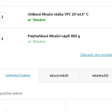
Uhlíková filtrační vložka VFC 20“x4,5“ C
Skladem
Polyfosfátová filtrační náplň 800 g
Skladem
Zobrazit více produ
Ř
DOPORUČUJEME
NEJLEVNĚJŠÍ
NEJDRAŽŠÍ
a
položek celkem
z
V