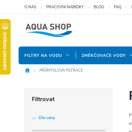
Přejít
O NÁS
PRACOVNÍ NABÍDKY
BLOG
FAQ
na
obsah
FILTRY NA VODU
ZMĚKČOVAČE VODY
PRŮMYSLOVÁ FILTRACE
Domů
P
o
P
Dle ceny
s
o
m