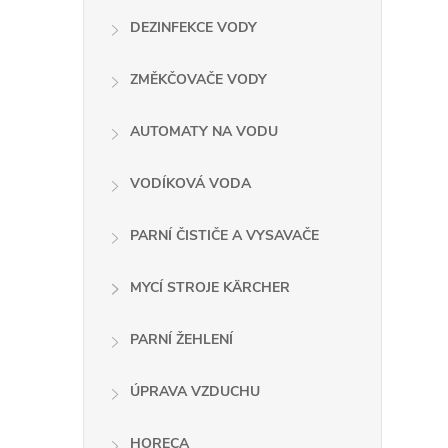
DEZINFEKCE VODY
ZMĚKČOVAČE VODY
AUTOMATY NA VODU
l
VODÍKOVÁ VODA
PARNÍ ČISTIČE A VYSAVAČE
MYCÍ STROJE KÄRCHER
í
PARNÍ ŽEHLENÍ
ÚPRAVA VZDUCHU
r
HORECA