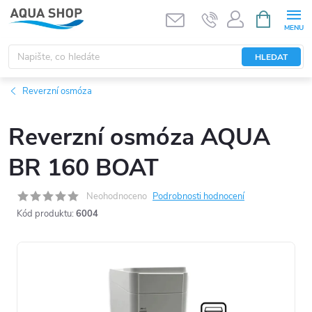
Přejít
NÁKUPNÍ
KOŠÍK
na
obsah
HLEDAT
Reverzní osmóza
Reverzní osmóza AQUA
BR 160 BOAT
Neohodnoceno
Podrobnosti hodnocení
Kód produktu:
6004