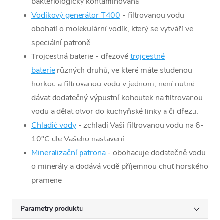
bakteriologicky kontaminovaná
Membrána RO
Vodíkový generátor T400
- filtrovanou vodu
Uhlíková
obohatí o molekulární vodík, který se vytváří ve
filtrační vložka
speciální patroně
Filtrační vložka
Trojcestná baterie - dřezové
trojcestné
PP s uhlíkem
baterie
různých druhů, ve které máte studenou,
Spojovací
horkou a filtrovanou vodu v jednom, není nutné
trubky o délce
dávat dodatečný výpustní kohoutek na filtrovanou
3 m, z nichž
vodu a dělat otvor do kuchyňské linky a či dřezu.
jedna je 1/4" a
Chladič vody
- zchladí Vaši filtrovanou vodu na 6-
jedna 3/8"
10°C dle Vašeho nastavení
Instalační sada
Mineralizační patrona
- obohacuje dodatečně vodu
(šrouby,
o minerály a dodává vodě příjemnou chuť horského
ventily...)
pramene
Parametry produktu