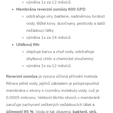
výměna 1x za 12 měsíců
Membrána reverzní osmózy
600 GPD
odstraňuje viry, bakterie, nadměrnou tvrdost
vody, těžké kovy, dusičnany, pesticidy a další
nežádoucí látky
výměna 1x za 24 měsíců
Uhlíkový filtr
zlepšuje barvu a chuť vody, odstraňuje
zbytkový chlór a chemické sloučeniny
výměna 1x za 12 měsíců
Reverzní osmóza
je vysoce účinná přírodní metoda
filtrace pitné vody, jejímž základem je polopropustná
membrána s otvory o rozměru molekuly vody, což je
0,0005 mikronu. Velikost těchto otvorů v membráně
zaručuje zachycení veškerých nežádoucích látek
s
účinností 95 %
. Voda je tak zbavena
bakterií, virů,