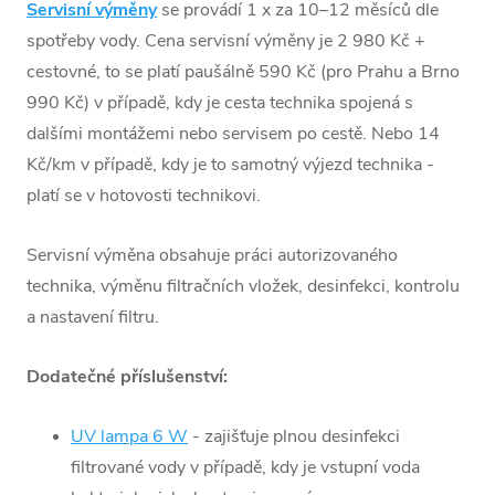
Servisní výměny
se provádí 1 x za 10–12 měsíců dle
Sírany: 96-
spotřeby vody. Cena servisní výměny je 2 980 Kč +
98%
cestovné, to se platí paušálně 590 Kč (pro Prahu a Brno
Fosforečnany:
990 Kč) v případě, kdy je cesta technika spojená s
98-99 %
dalšími montážemi nebo servisem po cestě. Nebo 14
Mangan: 95-
Kč/km v případě, kdy je to samotný výjezd technika -
99 %
platí se v hotovosti technikovi.
Fluoridy: 87-
93 %
Servisní výměna obsahuje práci autorizovaného
Draslík: 87-90
technika, výměnu filtračních vložek, desinfekci, kontrolu
%
a nastavení filtru.
Obsah balení:
Dodatečné příslušenství:
Dvoucestná
baterie
UV lampa 6 W
- zajišťuje plnou desinfekci
Transformátory
filtrované vody v případě, kdy je vstupní voda
12V a 220V