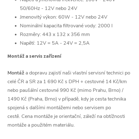
které mohou být
50/60Hz - 12V nebo 24V
přítomny ve vodě,
Jmenovitý výkon: 60W - 12V nebo 24V
včetně:
Nominální kapacita filtrované vody: 2000 l
Rozměry: 443 x 132 x 356 mm
Chlór: 100%
Napětí: 12V = 5A - 24V = 2,5A
Viry a
Montáž a servis zařízení
bakterie: 99,6
%
Montáž
a dopravu zajistí naši vlastní servisní technici po
Stříbro: 93-95
celé ČR a SR za 1 690 Kč s DPH + cestovné 14 Kč/km
%
nebo paušální cestovné 990 Kč (mimo Prahu, Brno) /
Sodík: 93-98%
1490 Kč (Praha, Brno) v případě, kdy je cesta technika
Arsen: 94-
spojená s dalšími montážemi nebo servisem po
96%
cestě. Cena montáže je orientační, záleží na obtížnosti
Rtuť: 96-98 %
montáže a použitém materiálu.
Železo: 95-
99%