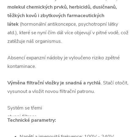
molekul chemických prvků, herbicidů, dusičnanů,
těžkých kovů i zbytkových farmaceutických
látek
(hormonální antikoncepce, psychotropní látky
atd.), které se nyní čím dál více objevují v pitné vodě, což
zatěžuje náš organismus.
Absencí expanzní nádoby je vyloučeno riziko zpětné
kontaminace.
Výměna filtrační vložky je snadná a rychlá
. Stačí otočit,
vysunout a vložit novou filtrační patronu.
Systém se třemi
stupni filtrace
Technické parametry:
redukuje různé
nežádoucí látky
,
Napětí a jmenovitá frekvence: 100V - 240V