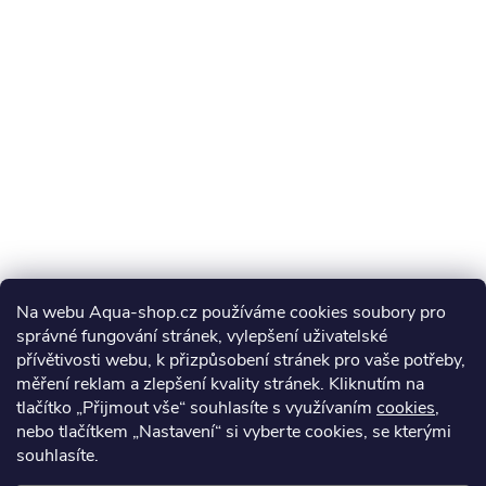
Na webu Aqua-shop.cz používáme cookies soubory pro
správné fungování stránek, vylepšení uživatelské
přívětivosti webu, k přizpůsobení stránek pro vaše potřeby,
měření reklam a zlepšení kvality stránek. Kliknutím na
tlačítko „Přijmout vše“ souhlasíte s využívaním
cookies
,
nebo tlačítkem „Nastavení“ si vyberte cookies, se kterými
souhlasíte.