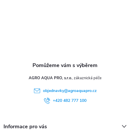
t
í
AGRO AQUA PRO, s.r.o.
objednavky
@
agroaquapro.cz
+420 482 777 100
Informace pro vás