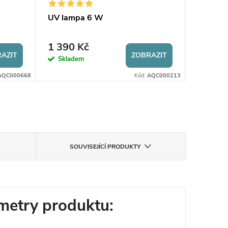
UV lampa 6 W
UV lamp
1 390 Kč
3 490
AZIT
ZOBRAZIT
Skladem
Sklad
AQC000668
Kód:
AQC000213
SOUVISEJÍCÍ PRODUKTY
metry produktu: