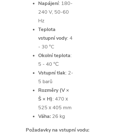
Napájení
:
180-
240 V, 50-60
Hz
Teplota
vstupní vody
: 4
- 30 °C
Okolní teplota
:
5 - 40 °С
Vstupní tlak
: 2
-
5 barů
Rozměry (
V ×
Š × H)
: 470 х
525 х 405
mm
Váha:
26 kg
Požadavky na vstupní vodu: