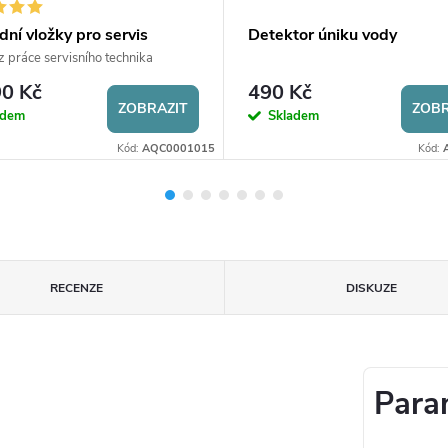
ní vložky pro servis
Detektor úniku vody
čního zařízení
 práce servisního technika
0 Kč
490 Kč
ZOBRAZIT
ZOBR
adem
Skladem
Kód:
AQC0001015
Kód:
RECENZE
DISKUZE
Para