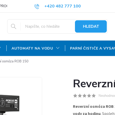
+420 482 777 100
PROČ NAKUPOVAT U NÁS?
DOPRAVA A PLATBA
OBCHODNÍ P
objednavky@agroaquapro.cz
HLEDAT
AUTOMATY NA VODU
PARNÍ ČISTIČE A VYSA
ní osmóza ROB 150
Reverzn
Neohodno
Reverzní osmóza ROB 
vody za hodinu
. Spoleh