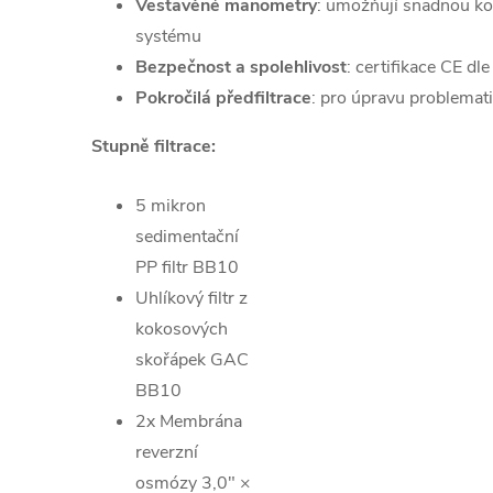
Vestavěné manometry
: umožňují snadnou ko
systému
Bezpečnost a spolehlivost
: certifikace CE d
Pokročilá předfiltrace
: pro úpravu problemat
Stupně filtrace:
5 mikron
sedimentační
PP filtr BB10
Uhlíkový filtr z
kokosových
skořápek GAC
BB10
2x Membrána
reverzní
osmózy 3,0″ ×