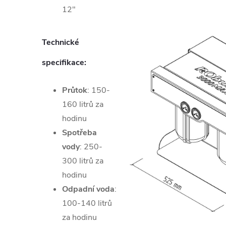
12″
Technické
specifikace:
Průtok
: 150-
160 litrů za
hodinu
Spotřeba
vody
:
250-
300
litrů za
hodinu
Odpadní voda
:
100-140
litrů
za hodinu