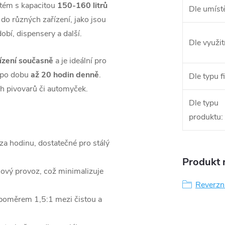
stém s kapacitou
150-160 litrů
Dle umíst
 do různých zařízení, jako jsou
obí, dispensery a další.
Dle využit
řízení současně
a je ideální pro
z po dobu
až 20 hodin denně
.
Dle typu fi
ch pivovarů či automyček.
Dle typu
produktu
:
 za hodinu, dostatečné pro stálý
Produkt n
ový provoz, což minimalizuje
Reverzn
poměrem 1,5:1 mezi čistou a