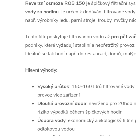
Reverzní osmóza ROB 150
je špičkový filtrační sy
vody za hodinu
. Je určen k dodávání filtrované vody
např. výrobníky ledu, parní stroje, trouby, myčky nád
Tento filtr poskytuje filtrovanou vodu až
pro pět za
podniky, které vyžadují stabilní a nepřetržitý provo
Ideálně se tak hodí např. do restaurací, domů, malý
Hlavní výhody:
Vysoký průtok
: 150-160 litrů filtrované vody
provoz více zařízení
Dlouhá provozní doba
: navrženo pro 20hodin
riziko výpadků během špičkových hodin
Úspora vody
: ekonomický a ekologický filtr
s 
odtokovou vodou