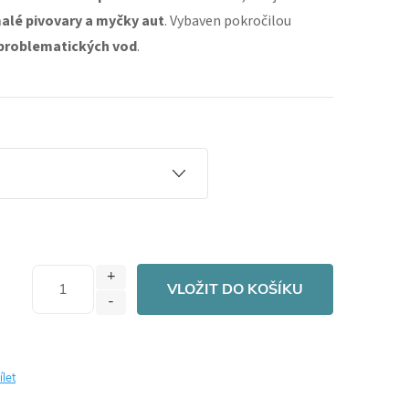
alé pivovary a myčky aut
. Vybaven pokročilou
problematických vod
.
e
VLOŽIT DO KOŠÍKU
ílet