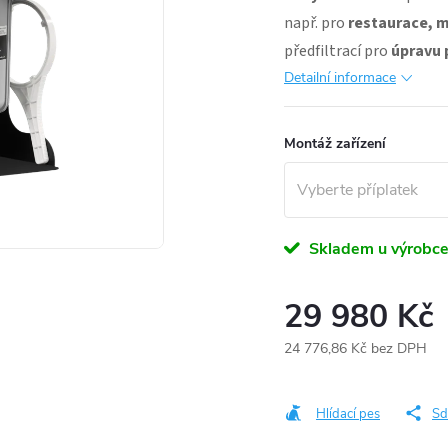
např. pro
restaurace, m
předfiltrací pro
úpravu 
Detailní informace
Montáž zařízení
Skladem u výrobc
29 980 Kč
24 776,86 Kč
bez DPH
Měrná
cena:
Hlídací pes
Sd