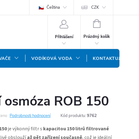
ODMÍNKY
OCHRANA OSOBNÍCH ÚDAJŮ
Čeština
CZK
NÁŠ SLOVENSKÝ E-SH
NÁKUPNÍ
KOŠÍK
Prázdný košík
Přihlášení
VAČE
VODÍKOVÁ VODA
KONTAKTUJTE NÁS
í osmóza ROB 150
ceno
Podrobnosti hodnocení
Kód produktu:
9762
150
je výkonný filtr s
kapacitou
150
litrů filtrované
livě obslouží
až pět zařízení současně
, což je ideální