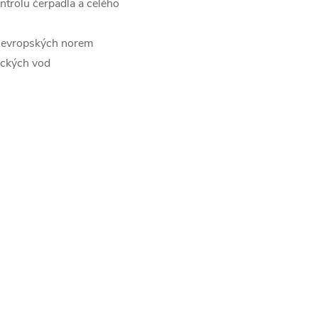
ntrolu čerpadla a celého
le evropských norem
ických vod