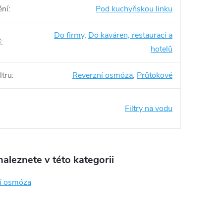
ění
:
Pod kuchyňskou linku
Do firmy
,
Do kaváren, restaurací a
í
:
hotelů
ltru
:
Reverzní osmóza
,
Průtokové
Filtry na vodu
aleznete v této kategorii
í osmóza