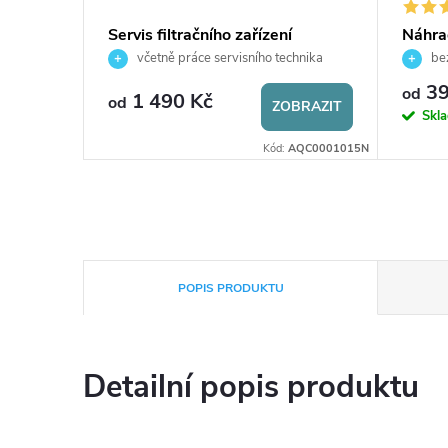
 AQUA
Servis filtračního zařízení
Náhrad
filtra
včetně práce servisního technika
bez
39
od
1 490 Kč
od
ZOBRAZIT
BRAZIT
Skl
d:
AQC000903
Kód:
AQC0001015N
POPIS PRODUKTU
Detailní popis produktu