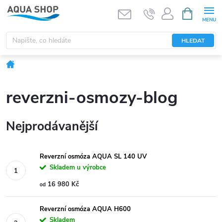
Přejít
NÁKUPNÍ
KOŠÍK
na
obsah
HLEDAT
Domů
reverzni-osmozy-blog
Nejprodávanější
Reverzní osmóza AQUA SL 140 UV
Skladem u výrobce
16 980 Kč
od
Reverzní osmóza AQUA H600
Skladem