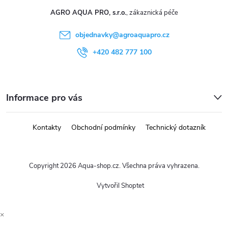
i
AGRO AQUA PRO, s.r.o.
s
objednavky
@
agroaquapro.cz
u
+420 482 777 100
Informace pro vás
Kontakty
Obchodní podmínky
Technický dotazník
Copyright 2026
Aqua-shop.cz
. Všechna práva vyhrazena.
Vytvořil Shoptet
×