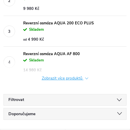
9 980 Kč
Reverzní osmóza AQUA 200 ECO PLUS
Skladem
4 990 Kč
od
Reverzní osmóza AQUA AF 800
Skladem
14 980 Kč
Zobrazit více produktů
Filtrovat
Ř
Doporučujeme
a
Nejlevnější