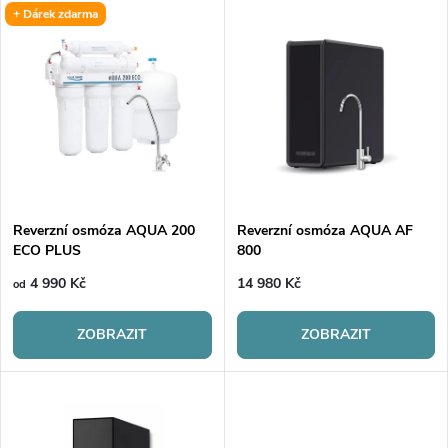
V
+ Dárek zdarma
Nejdražší
z
ý
Nejprodávanější
e
p
Abecedně
n
i
í
s
p
Reverzní osmóza AQUA 200
Reverzní osmóza AQUA AF
ECO PLUS
800
p
r
4 990 Kč
14 980 Kč
od
r
o
ZOBRAZIT
ZOBRAZIT
o
d
d
u