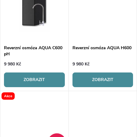
u
k
k
t
t
ů
ů
Reverzní osmóza AQUA C600
Reverzní osmóza AQUA H600
pH
9 980 Kč
9 980 Kč
ZOBRAZIT
ZOBRAZIT
Akce