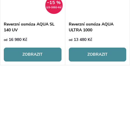
–15 %
19 980 Kč
Reverzní osmóza AQUA SL
Reverzní osmóza AQUA
140 UV
ULTRA 1000
16 980 Kč
13 480 Kč
od
od
ZOBRAZIT
ZOBRAZIT
O
v
l
á
Mějte přehled o novinkách
d