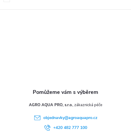
p
a
t
í
AGRO AQUA PRO, s.r.o.
objednavky
@
agroaquapro.cz
+420 482 777 100