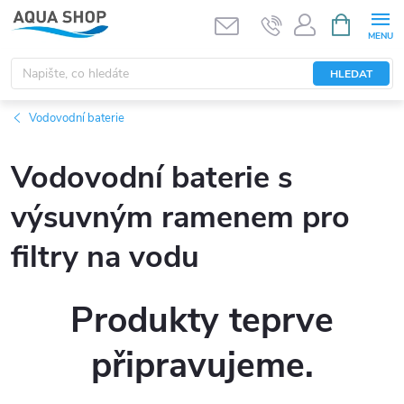
Přejít
NÁKUPNÍ
KOŠÍK
na
obsah
HLEDAT
Vodovodní baterie
Vodovodní baterie s
výsuvným ramenem pro
filtry na vodu
Produkty teprve
připravujeme.