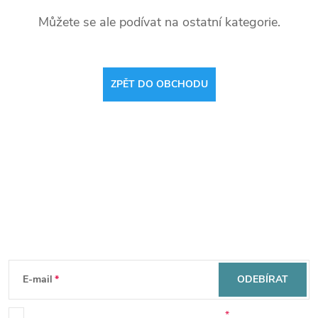
Můžete se ale podívat na ostatní kategorie.
ZPĚT DO OBCHODU
Mějte přehled o novinkách
a slevách
Z
á
E-mail
ODEBÍRAT
Souhlasím se zpracováním osobních údajů.