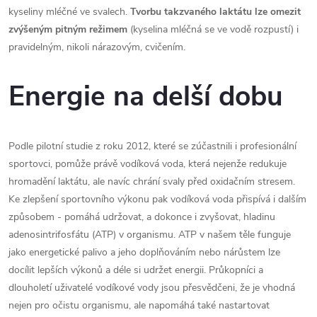
kyseliny mléčné ve svalech.
Tvorbu takzvaného laktátu lze omezit
zvýšeným pitným režimem
(kyselina mléčná se ve vodě rozpustí) i
pravidelným, nikoli nárazovým, cvičením.
Energie na delší dobu
Podle pilotní studie z roku 2012, které se zúčastnili i profesionální
sportovci, pomůže právě vodíková voda, která nejenže redukuje
hromadění laktátu, ale navíc chrání svaly před oxidačním stresem.
Ke zlepšení sportovního výkonu pak vodíková voda přispívá i dalším
způsobem - pomáhá udržovat, a dokonce i zvyšovat, hladinu
adenosintrifosfátu (ATP) v organismu. ATP v našem těle funguje
jako energetické palivo a jeho doplňováním nebo nárůstem lze
docílit lepších výkonů a déle si udržet energii. Průkopníci a
dlouholetí uživatelé vodíkové vody jsou přesvědčeni, že je vhodná
nejen pro očistu organismu, ale napomáhá také nastartovat