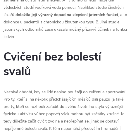
zejména na očistu jater a ledvin. A i v tomto ohledu může dle
vědeckých studií vodíková voda pomoci. Například studie čínských
lékařů
doložila její výrazný dopad na zlepšení jaterních funkcí
, a to
dokonce u pacientů s chronickou žloutenkou typu B. Jiná studie
japonských odborníků zase ukázala možný příznivý účinek na funkci
ledvin.
Cvičení bez bolestí
svalů
Nastává období, kdy se lidé naplno pouštějí do cvičení a sportování.
Pro ty, kteří si na několik předcházejících měsíců dali pauzu (a také
pro ty, kteří se rozhodli zařadit do svého životního stylu výraznější
fyzickou aktivitu vůbec poprvé) však mohou být začátky krušné. Je
tedy důležité začít cvičit zvolna a nepřepínat se, jinak se dostaví
nepříjemné bolesti svalů. K těm napomáhá především hromadění