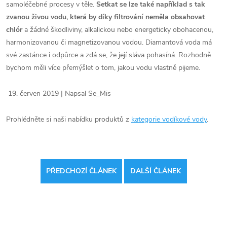
samoléčebné procesy v těle.
Setkat se lze také například s tak
zvanou živou vodu, která by díky filtrování neměla obsahovat
chlór
a žádné škodliviny, alkalickou nebo energeticky obohacenou,
harmonizovanou či magnetizovanou vodou. Diamantová voda má
své zastánce i odpůrce a zdá se, že její sláva pohasíná. Rozhodně
bychom měli více přemýšlet o tom, jakou vodu vlastně pijeme.
19. červen 2019 | Napsal Se_Mis
Prohlédněte si naši nabídku produktů z
kategorie vodíkové vody
.
PŘEDCHOZÍ ČLÁNEK
DALŠÍ ČLÁNEK