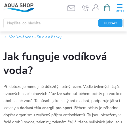
Přejít
NÁKUPNÍ
KOŠÍK
na
obsah
HLEDAT
Vodíková voda - Studie a články
Jak funguje vodíková
voda?
Při detoxu je mimo jiné důležitý i pitný režim. Vedle bylinných čajů,
ovocných a zeleninových šťáv lze sáhnout během očisty po vodíkem
obohacené vodě. Ta působí jako silný antioxidant, podporuje játra i
ledviny a
dodává tělu energii pro sport
. Během očisty je záhodno
dopřát organismu zvýšený příjem antioxidantů. Ty jsou obsaženy v
řadě druhů ovoce, zeleniny, zeleném čaji či třeba bylinkách jako jsou