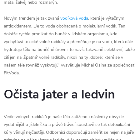
máta, šalvěj nebo rozmarýn.
Novým trendem je tak zvaná
vodíková voda
, která je výtečným
antioxidantem. „Je to voda obohacená o molekulární vodík. Ten
dokáže rychle pronikat do buněk v lidském organismu, kde
vychytává toxické volné radikály a přeměňuje je na vodu, která dále
hydratuje tělo na buněčné úrovni. Je navíc takzvaně selektivní, takže
cílí jen na ‚špatné‘ volné radikály, nikoli na ty ‚dobré‘, které se v
našem těle rovněž vyskytují,“ vysvětluje Michal Osina ze společnosti
FitVoda.
Očista jater a ledvin
Vedle volných radikálů je naše tělo zatíženo i následky obvykle
vydatnějšího jídelníčku a právě trávicí soustavě se tak detoxikační
kúry věnují nejčastěji. Odborníci doporučují zaměřit se nejen na jaře