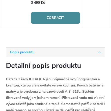
3 490 Kč
ZOBRAZIT
Popis produktu
Detailní popis produktu
Baterie z řady IDEAQUA jsou výjimečné svojí originalitou a
kvalitou, kterou vřele uvítáte ve své kuchyni. Povrch baterie je
matný a je vyrobena z nerezové oceli AISI 316L. Systém
filtrované vody je v jednom rameni. Filtrovaná voda má vlastní
vývod taktéž jako studená a teplá. Samostatně patří k baterii i
malé rameno se sprchou, které se dá využít pro ulehčené