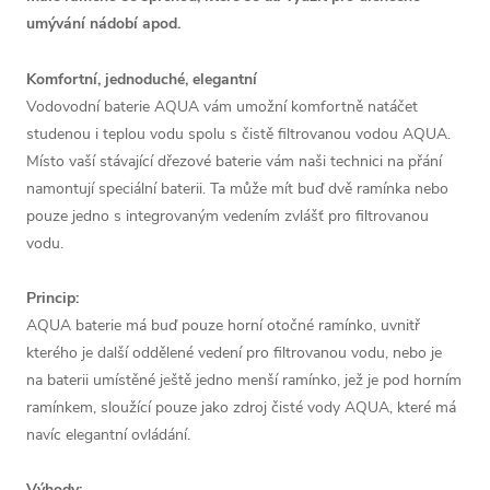
umývání nádobí apod.
Komfortní, jednoduché, elegantní
Vodovodní baterie AQUA vám umožní komfortně natáčet
studenou i teplou vodu spolu s čistě filtrovanou vodou AQUA.
Místo vaší stávající dřezové baterie vám naši technici na přání
namontují speciální baterii. Ta může mít buď dvě ramínka nebo
pouze jedno s integrovaným vedením zvlášť pro filtrovanou
vodu.
Princip:
AQUA baterie má buď pouze horní otočné ramínko, uvnitř
kterého je další oddělené vedení pro filtrovanou vodu, nebo je
na baterii umístěné ještě jedno menší ramínko, jež je pod horním
ramínkem, sloužící pouze jako zdroj čisté vody AQUA, které má
navíc elegantní ovládání.
Výhody: