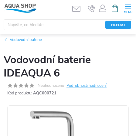
Přejít
NÁKUPNÍ
KOŠÍK
na
obsah
HLEDAT
Vodovodní baterie
Vodovodní baterie
IDEAQUA 6
Neohodnoceno
Podrobnosti hodnocení
Kód produktu:
AQC000721