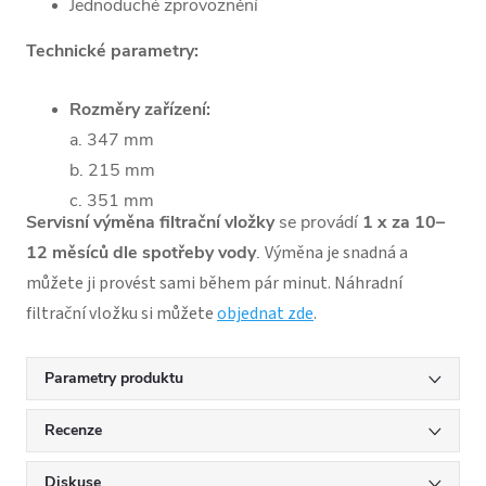
Jednoduché zprovoznění
Technické parametry:
Rozměry zařízení:
a. 347 mm
b. 215 mm
c. 351 mm
Servisní výměna filtrační vložky
s
e provádí
1 x za 10–
d. 210 mm
12 měsíců dle spotřeby vody
.
Výměna je snadná a
Výkon:
můžete ji provést sami během pár minut. Náhradní
2100W（+5/-10%）
filtrační vložku si můžete
objednat zde
.
Napětí:
220/240V |
50/60Hz
Parametry produktu
Průtok filtrované
vody:
0,2 l/min
Recenze
Produkce horké
vody:
0,4 l/min
Diskuse