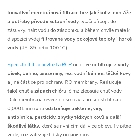
Inovativní membránová filtrace
bez jakékoliv montáže
a potřeby přívodu vstupní vody
.
Stačí připojit do
zásuvky, nalít vodu do zásobníku a během chvíle máte k
dispozici výdej
filtrované vody
pokojové teploty i horké
vody
(45, 85 nebo 100
°C).
Speciální filtrační vložka PCR
nejdříve
odfiltruje z vody
písek, bahno, usazeniny, rez, vodní kámen, těžké kovy
a jiné částice pro ochranu RO membrány.
Redukuje
také chuť a zápach chlóru
, čímž zlepšuje chuť vody.
Dále membrána reverzní osmózy s přesností filtrace
0,0001 mikronu
odstraňuje bakterie, viry,
antibiotika, pesticidy, zbytky těžkých kovů a další
škodlivé látky
, které se nyní čím dál více objevují v pitné
vodě, což zatěžuje lidský organismus.