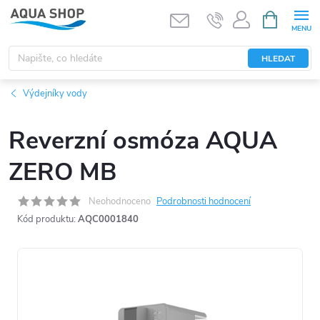
Přejít
NÁKUPNÍ
KOŠÍK
na
obsah
HLEDAT
Výdejníky vody
Reverzní osmóza AQUA
ZERO MB
Neohodnoceno
Podrobnosti hodnocení
Kód produktu:
AQC0001840