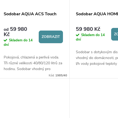
Sodobar AQUA ACS Touch
Sodobar AQUA HOM
59 980
59 980 Kč
od
Kč
Z
Skladem do 14
ZOBRAZIT
dní
Skladem do 14
dní
Sodobar s dotykovým dis
Pokojová, chlazená a perlivá voda.
vhodný do domácnosti, p
Tři různé velikosti 40/80/120 litrů za
l/h vody pokojové teploty 
hodinu. Sodobar vhodný pro
chlazené vody. Součástí 
profesionální potřeby. Snadné
lampa.
Kód:
1985/40
umístění na barové pulty v
restauracích....