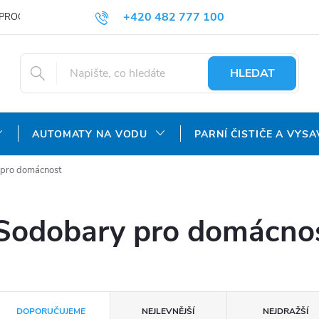
+420 482 777 100
PROČ NAKUPOVAT U NÁS?
DOPRAVA A PLATBA
OBCHODNÍ P
objednavky@agroaquapro.cz
HLEDAT
AUTOMATY NA VODU
PARNÍ ČISTIČE A VYSA
pro domácnost
Sodobary pro domácno
Ř
DOPORUČUJEME
NEJLEVNĚJŠÍ
NEJDRAŽŠÍ