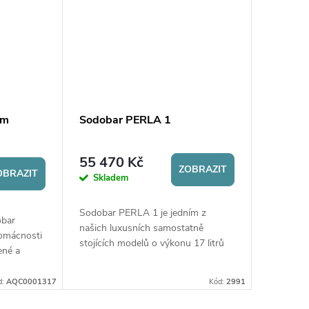
im
Sodobar PERLA 1
55 470 Kč
ZOBRAZIT
OBRAZIT
Skladem
Sodobar PERLA 1 je jedním z
obar
našich luxusních samostatně
domácnosti
stojících modelů o výkonu 17 litrů
ené a
za hodinu, který se hodí do
 l/h.
reprezantitvích místností, kanceláří,
lampa.
d:
AQC0001317
Kód:
2991
restaurací aj.