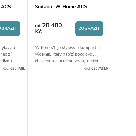
 ACS
Sodabar W-Home ACS
28 480
od
OBRAZIT
ZOBRAZIT
Kč
tylový a
W-home25 je stylový a kompaktní
 nabízí
výdejník, který nabízí pokojovou,
erlivou
chlazenou a perlivou vodu, ideální
sti i
pro domácnosti i menší kanceláře.
Kód:
6204/BIL
Kód:
6207/BIL5