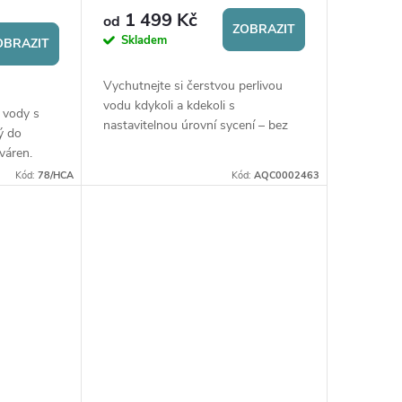
1 499 Kč
od
ZOBRAZIT
Skladem
OBRAZIT
Vychutnejte si čerstvou perlivou
vodu kdykoli a kdekoli s
 vody s
nastavitelnou úrovní sycení – bez
ý do
potřeby elektřiny! S jednou
váren.
bombičkou vyrobíte až 60 litrů pitné
rké,
Kód:
78/HCA
Kód:
AQC0002463
vody.
le zvolené