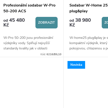
Profesionální sodabar W-Pro
Sodabar W-Home 25
50-200 ACS
plug&play
45 480
38 980
od
od
ZOBRAZIT
Z
Kč
Kč
W-Pro 50-200 jsou profesionální
W-home25 plug&play je s
výdejníky vody. Splňují nejvyšší
kompaktní výdejník, který
standardy kvality jak v oblasti
pokojovou, chlazenou a p
výkonu, tak zpracování. Jsou ideální
vodu, ideální pro domácno
Kód:
6216/BIL10
pro použití v barech, restauracích,...
menší kanceláře.
Novinka