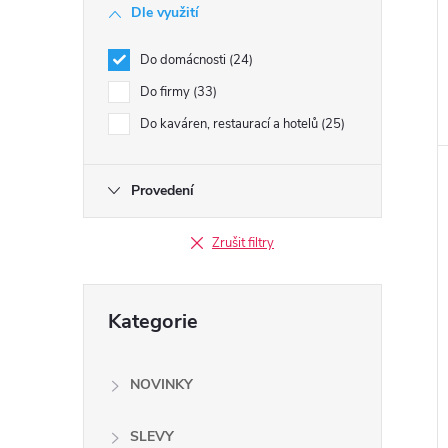
e
Dle využití
l
Do domácnosti
24
Do firmy
33
Do kaváren, restaurací a hotelů
25
Provedení
Zrušit filtry
Přeskočit
Kategorie
kategorie
NOVINKY
SLEVY