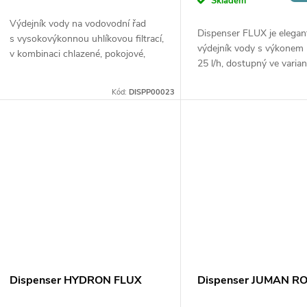
o
Skladem
u
Výdejník vody na vodovodní řad
d
Dispenser FLUX je elegan
s vysokovýkonnou uhlíkovou filtrací,
k
výdejník vody s výkonem
v kombinaci chlazené, pokojové,
25 l/h, dostupný ve varia
u
horké nebo perlivé vody, který
pokojovou, chlazenou, per
t
disponuje dotykovým ovládáním.
Kód:
DISPP00023
horkou vodou. Vhodný p
k
Díky své vyšší...
domácnosti i...
ů
t
ů
Dispenser HYDRON FLUX
Dispenser JUMAN R