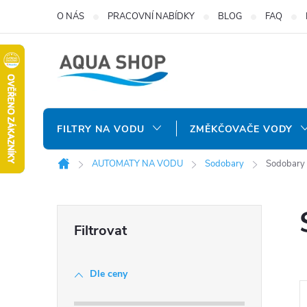
Přejít
O NÁS
PRACOVNÍ NABÍDKY
BLOG
FAQ
na
obsah
FILTRY NA VODU
ZMĚKČOVAČE VODY
AUTOMATY NA VODU
Sodobary
Sodobary 
Domů
P
o
Dle ceny
s