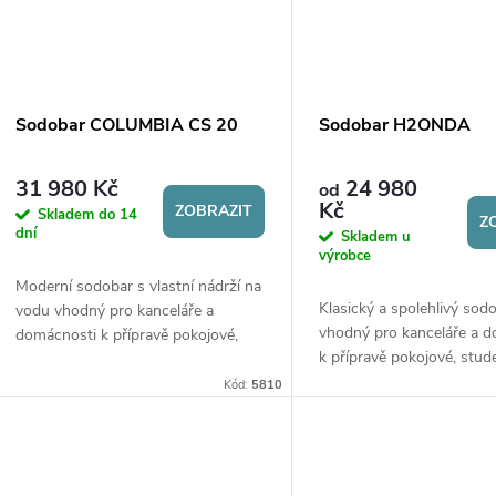
Sodobar COLUMBIA CS 20
Sodobar H2ONDA
31 980 Kč
24 980
od
Kč
ZOBRAZIT
Skladem do 14
Z
dní
Skladem u
výrobce
Moderní sodobar s vlastní nádrží na
Klasický a spolehlivý sod
vodu vhodný pro kanceláře a
vhodný pro kanceláře a 
domácnosti k přípravě pokojové,
k přípravě pokojové, stud
studené a perlivé vody. Připraví
perlivé vody. Připraví až 15
až 12 litrů vody za hodinu. Vybaven
Kód:
5810
Součástí sodobaru je UV 
účinnou...