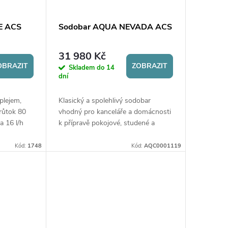
E ACS
Sodobar AQUA NEVADA ACS
31 980 Kč
OBRAZIT
ZOBRAZIT
Skladem do 14
dní
plejem,
Klasický a spolehlivý sodobar
růtok 80
vhodný pro kanceláře a domácnosti
a 16 l/h
k přípravě pokojové, studené a
je UV
perlivé vody. Připraví až 15 l/h.
Součástí sodobaru je UV lampa.
Kód:
1748
Kód:
AQC0001119