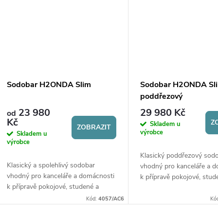
Sodobar H2ONDA Slim
Sodobar H2ONDA Sl
poddřezový
23 980
29 980 Kč
od
Kč
Z
Skladem u
ZOBRAZIT
výrobce
Skladem u
výrobce
Klasický poddřezový sod
Klasický a spolehlivý sodobar
vhodný pro kanceláře a 
vhodný pro kanceláře a domácnosti
k přípravě pokojové, stud
k přípravě pokojové, studené a
perlivé vody. Připraví až 15
perlivé vody. Připraví až 15 l/h.
Součástí sodobaru je UV 
Kód:
4057/AC6
Kó
Součástí sodobaru je UV lampa.