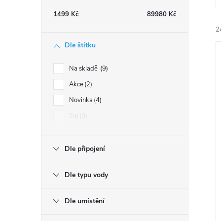
t
1499
Kč
89980
Kč
r
2
Dle štítku
a
Na skladě
9
n
Akce
2
Novinka
4
n
í
Tip
0
i
í
Dle připojení
p
Dle typu vody
a
n
Dle umístění