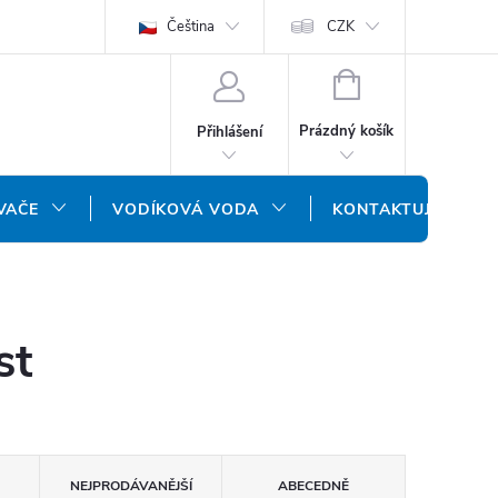
ODMÍNKY
OCHRANA OSOBNÍCH ÚDAJŮ
Čeština
CZK
NÁŠ SLOVENSKÝ E-SH
NÁKUPNÍ
KOŠÍK
Prázdný košík
Přihlášení
VAČE
VODÍKOVÁ VODA
KONTAKTUJTE NÁS
st
NEJPRODÁVANĚJŠÍ
ABECEDNĚ