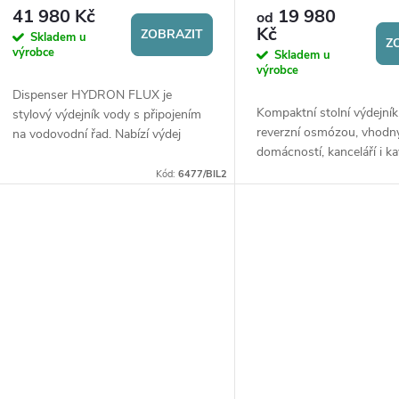
41 980 Kč
19 980
od
Kč
ZOBRAZIT
Skladem u
Z
výrobce
Skladem u
výrobce
Dispenser HYDRON FLUX je
Kompaktní stolní výdejník
stylový výdejník vody s připojením
reverzní osmózou, vhodn
na vodovodní řad. Nabízí výdej
domácností, kanceláří i ka
chlazené nebo perlivé vody a navíc
Nabízí výdej pokojové, ho
také vodíkové vody. Disponuje...
Kód:
6477/BIL2
chlazené a perlivé vody (d
varianty) s...