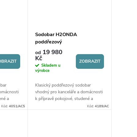
Sodobar H2ONDA
poddřezový
19 980
od
Kč
OBRAZIT
ZOBRAZIT
Skladem u
výrobce
obar
Klasický poddřezový sodobar
domácnosti
vhodný pro kanceláře a domácnosti
ené a
k přípravě pokojové, studené a
 l/h.
perlivé vody. Připraví až 15 l/h.
Kód:
4051/AC5
Kód:
4189/AC
lampa.
Součástí sodobaru je UV lampa.