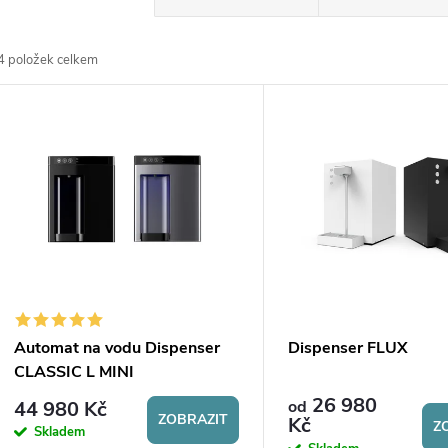
a
4
položek celkem
z
V
e
ý
n
p
p
s
r
p
Automat na vodu Dispenser
Dispenser FLUX
o
CLASSIC L MINI
r
26 980
44 980 Kč
od
d
ZOBRAZIT
Kč
Z
Skladem