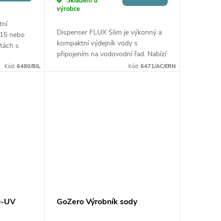
Skladem u
výrobce
tní
Dispenser FLUX Slim je výkonný a
 15 nebo
kompaktní výdejník vody s
ntách s
připojením na vodovodní řad. Nabízí
livou či
výdej pokojové, chlazené i perlivé
ro
Kód:
6480/BIL
Kód:
6471/AC/ERN
vody (dle varianty) a hygienický
provoz díky UV...
O-UV
GoZero Výrobník sody