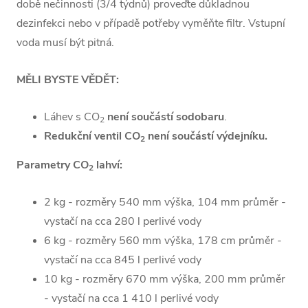
době nečinnosti (3/4 týdnů) proveďte důkladnou
dezinfekci nebo v případě potřeby vyměňte filtr. Vstupní
voda musí být pitná.
MĚLI BYSTE VĚDĚT:
Láhev s CO
není součástí sodobaru
.
2
Redukční ventil CO
není součástí výdejníku
.
2
Parametry CO
lahví:
2
2 kg - rozměry 540 mm výška, 104 mm průměr -
vystačí na cca 280 l perlivé vody
6 kg - rozměry 560 mm výška, 178 cm průměr -
vystačí na cca 845 l perlivé vody
10 kg - rozměry 670 mm výška, 200 mm průměr
- vystačí na cca 1 410 l perlivé vody