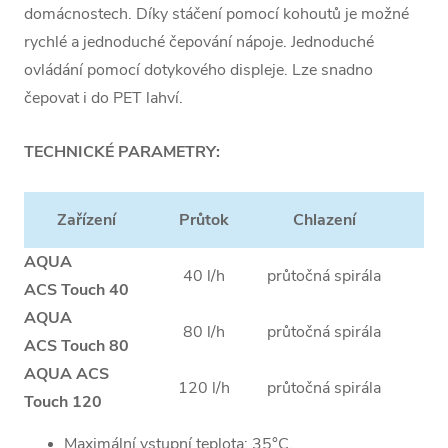
domácnostech. Díky stáčení pomocí kohoutů je možné
rychlé a jednoduché čepování nápoje. Jednoduché
ovládání pomocí dotykového displeje. Lze snadno
čepovat i do PET lahví.
TECHNICKÉ PARAMETRY:
Zařízení
Průtok
Chlazení
Vá
AQUA
40 l/h
průtočná spirála
25
ACS Touch 40
AQUA
80 l/h
průtočná spirála
30
ACS Touch 80
AQUA ACS
120 l/h
průtočná spirála
35
Touch 120
Maximální vstupní teplota: 35°C.