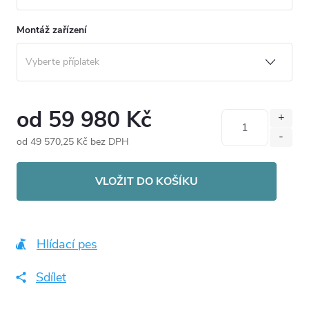
Montáž zařízení
od
59 980 Kč
od
49 570,25 Kč
bez DPH
Měrná
cena:
VLOŽIT DO KOŠÍKU
Hlídací pes
Sdílet