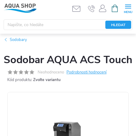
Přejít
NÁKUPNÍ
KOŠÍK
na
obsah
HLEDAT
Sodobary
Sodobar AQUA ACS Touch
Neohodnoceno
Podrobnosti hodnocení
Kód produktu:
Zvolte variantu