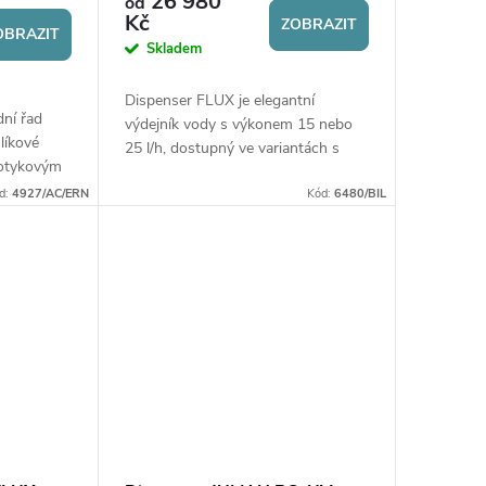
26 980
od
Kč
ZOBRAZIT
OBRAZIT
Skladem
Dispenser FLUX je elegantní
ní řad
výdejník vody s výkonem 15 nebo
líkové
25 l/h, dostupný ve variantách s
 dotykovým
pokojovou, chlazenou, perlivou či
ým
d:
4927/AC/ERN
horkou vodou. Vhodný pro
Kód:
6480/BIL
h®.
domácnosti i...