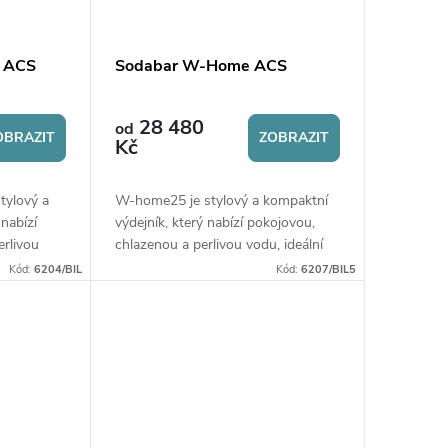
 ACS
Sodabar W-Home ACS
28 480
od
OBRAZIT
ZOBRAZIT
Kč
tylový a
W-home25 je stylový a kompaktní
 nabízí
výdejník, který nabízí pokojovou,
erlivou
chlazenou a perlivou vodu, ideální
sti i
pro domácnosti i menší kanceláře.
Kód:
6204/BIL
Kód:
6207/BIL5