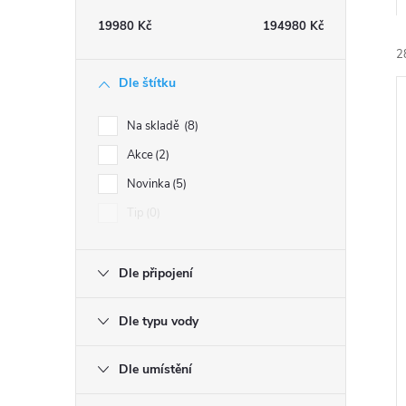
t
19980
Kč
194980
Kč
r
2
Dle štítku
a
Na skladě
8
n
Akce
2
Novinka
5
n
í
Tip
0
i
í
Dle připojení
p
Dle typu vody
a
n
Dle umístění