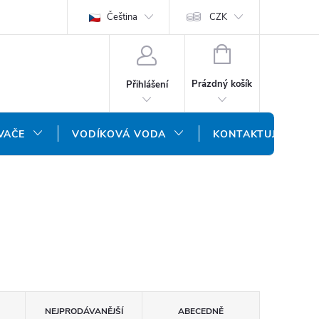
ODMÍNKY
OCHRANA OSOBNÍCH ÚDAJŮ
Čeština
CZK
NÁŠ SLOVENSKÝ E-SH
NÁKUPNÍ
KOŠÍK
Prázdný košík
Přihlášení
VAČE
VODÍKOVÁ VODA
KONTAKTUJTE NÁS
NEJPRODÁVANĚJŠÍ
ABECEDNĚ