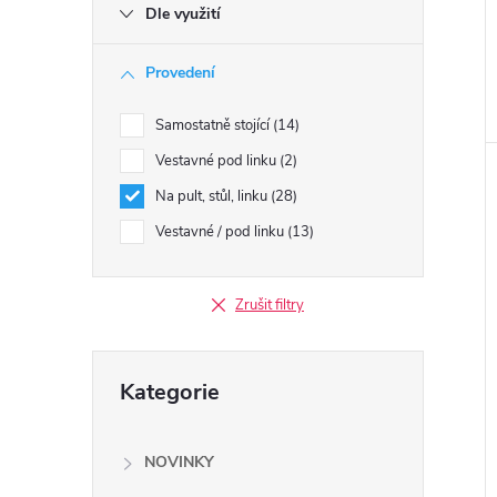
e
Dle využití
l
Provedení
Samostatně stojící
14
Vestavné pod linku
2
Na pult, stůl, linku
28
Vestavné / pod linku
13
Zrušit filtry
Přeskočit
Kategorie
kategorie
NOVINKY