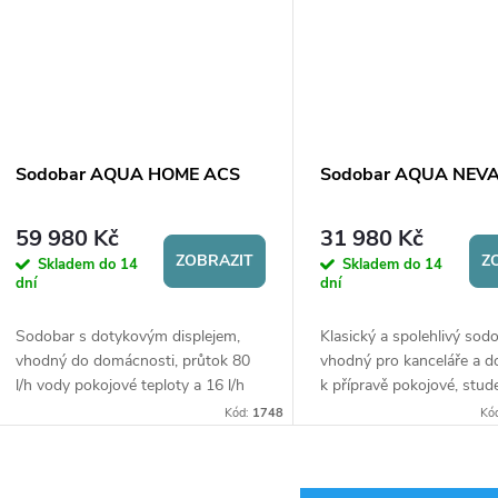
Sodobar AQUA HOME ACS
Sodobar AQUA NEV
59 980 Kč
31 980 Kč
ZOBRAZIT
Z
Skladem do 14
Skladem do 14
dní
dní
Sodobar s dotykovým displejem,
Klasický a spolehlivý sod
vhodný do domácnosti, průtok 80
vhodný pro kanceláře a 
l/h vody pokojové teploty a 16 l/h
k přípravě pokojové, stud
chlazené vody. Součástí je UV
perlivé vody. Připraví až 15
Kód:
1748
Kó
lampa.
Součástí sodobaru je UV 