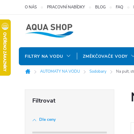
Přejít
O NÁS
PRACOVNÍ NABÍDKY
BLOG
FAQ
na
obsah
FILTRY NA VODU
ZMĚKČOVAČE VODY
AUTOMATY NA VODU
Sodobary
Na pult, st
Domů
P
o
Dle ceny
s