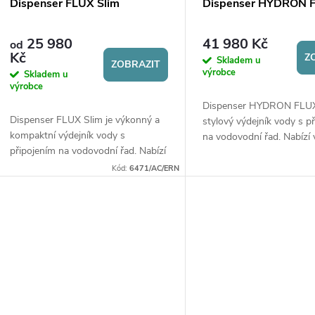
Dispenser FLUX Slim
Dispenser HYDRON 
25 980
41 980 Kč
od
Kč
Z
Skladem u
ZOBRAZIT
výrobce
Skladem u
výrobce
Dispenser HYDRON FLUX
Dispenser FLUX Slim je výkonný a
stylový výdejník vody s p
kompaktní výdejník vody s
na vodovodní řad. Nabízí 
připojením na vodovodní řad. Nabízí
chlazené nebo perlivé vod
výdej pokojové, chlazené i perlivé
také vodíkové vody. Dispon
Kód:
6471/AC/ERN
vody (dle varianty) a hygienický
provoz díky UV...