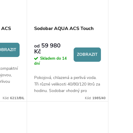
5 ACS
Sodobar AQUA ACS Touch
59 980
od
OBRAZIT
Kč
ZOBRAZIT
Skladem do 14
dní
 kompaktní
ojovou,
Pokojová, chlazená a perlivá voda.
rlivou
Tři různé velikosti 40/80/120 litrů za
ře i
hodinu. Sodobar vhodný pro
profesionální potřeby. Snadné
Kód:
6213/BIL
Kód:
1985/40
umístění na barové pulty v
restauracích....