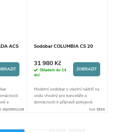
ADA ACS
Sodobar COLUMBIA CS 20
31 980 Kč
OBRAZIT
ZOBRAZIT
Skladem do 14
dní
obar
Moderní sodobar s vlastní nádrží na
domácnosti
vodu vhodný pro kanceláře a
ené a
domácnosti k přípravě pokojové,
 l/h.
studené a perlivé vody. Připraví
d:
AQC0001119
Kód:
5810
lampa.
až 12 litrů vody za hodinu. Vybaven
účinnou...