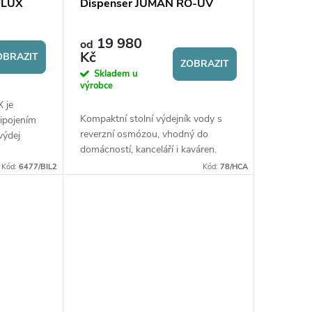
FLUX
Dispenser JUMAN RO-UV
19 980
od
Kč
OBRAZIT
ZOBRAZIT
Skladem u
výrobce
 je
Kompaktní stolní výdejník vody s
řipojením
reverzní osmózou, vhodný do
výdej
domácností, kanceláří i kaváren.
y a navíc
Nabízí výdej pokojové, horké,
uje...
Kód:
6477/BIL2
Kód:
78/HCA
chlazené a perlivé vody (dle zvolené
varianty) s...