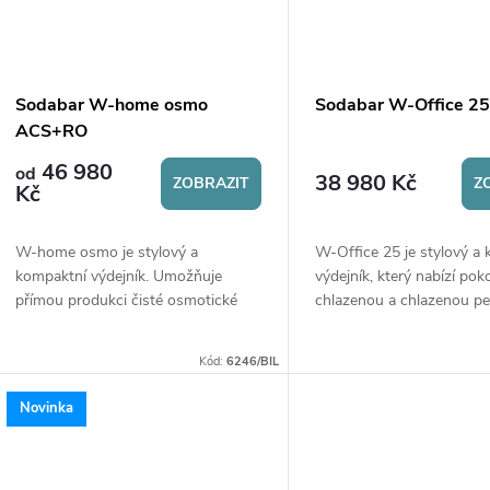
Sodabar W-home osmo
Sodabar W-Office 2
ACS+RO
46 980
od
38 980 Kč
ZOBRAZIT
Z
Kč
W-home osmo je stylový a
W-Office 25 je stylový a
kompaktní výdejník. Umožňuje
výdejník, který nabízí pok
přímou produkci čisté osmotické
chlazenou a chlazenou pe
vody, tu nabízí v pokojové teplotě,
vodu je ideální pro kancelá
chlazenou a perlivou chlazenou. Je
domácnosti.
Kód:
6246/BIL
ideální pro...
Novinka