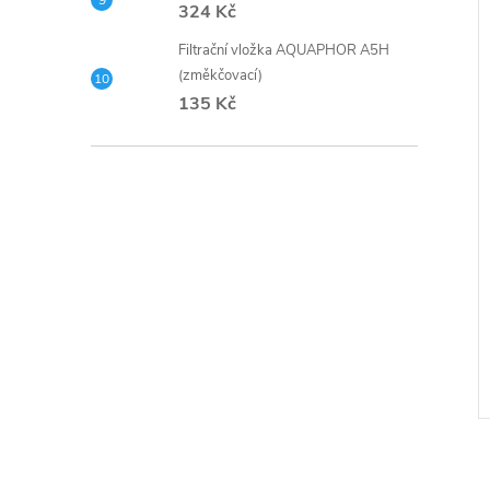
324 Kč
Filtrační vložka AQUAPHOR A5H
(změkčovací)
135 Kč