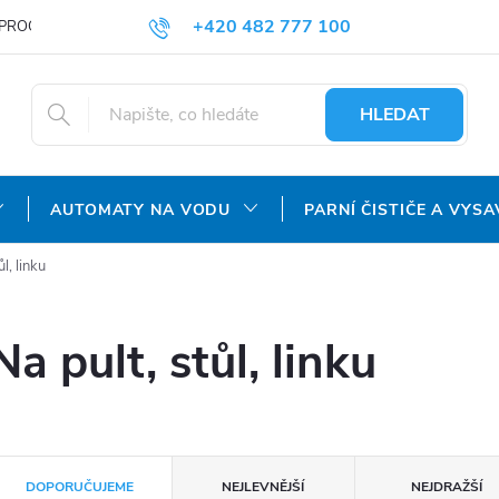
+420 482 777 100
PROČ NAKUPOVAT U NÁS?
DOPRAVA A PLATBA
OBCHODNÍ P
objednavky@agroaquapro.cz
HLEDAT
AUTOMATY NA VODU
PARNÍ ČISTIČE A VYSA
ůl, linku
Na pult, stůl, linku
Ř
DOPORUČUJEME
NEJLEVNĚJŠÍ
NEJDRAŽŠÍ