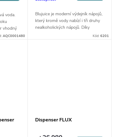
Blujuice je moderní výdejník nápojů,
ivá voda.
který kromě vody nabízí i tři druhy
toku
nealkoholických nápojů. Díky
or vhodný
kompaktnímu designu, elegantnímu
. Snadné
d:
AQC0001480
Kód:
6201
provedení a špičkovému výkonu až
v
45 litrů...
penser
Dispenser FLUX