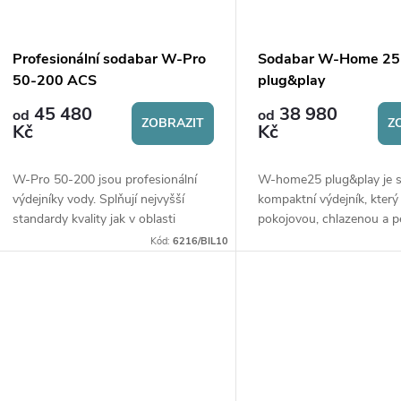
Profesionální sodabar W-Pro
Sodabar W-Home 25
50-200 ACS
plug&play
45 480
38 980
od
od
ZOBRAZIT
Z
Kč
Kč
W-Pro 50-200 jsou profesionální
W-home25 plug&play je s
výdejníky vody. Splňují nejvyšší
kompaktní výdejník, který
standardy kvality jak v oblasti
pokojovou, chlazenou a p
výkonu, tak zpracování. Jsou ideální
vodu, ideální pro domácno
Kód:
6216/BIL10
pro použití v barech, restauracích,...
menší kanceláře.