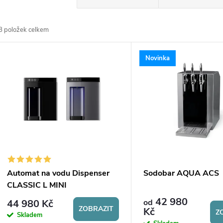
a
8
položek celkem
z
V
Novinka
e
ý
n
p
p
s
r
p
Automat na vodu Dispenser
Sodobar AQUA ACS
o
CLASSIC L MINI
r
42 980
44 980 Kč
od
d
ZOBRAZIT
Kč
Z
Skladem