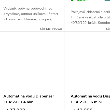
o
Skladem
u
Výdejník vody na vodovodní řad
d
Pokojová, chlazená a perl
s vysokovýkonnou uhlíkovou filtrací,
k
Tři různé velikosti dle prů
v kombinaci chlazené, pokojové,
40/80/120 litrů/h. Sodob
u
horké nebo perlivé vody, který
pro profesionální potřeby
Kód:
DISPP00023
Kó
t
disponuje dotykovým ovládáním.
umístění na barové pulty 
k
Díky své vyšší...
restauracích....
ů
t
ů
Automat na vodu Dispenser
Automat na vodu Dis
CLASSIC E4 mini
CLASSIC E6 mini