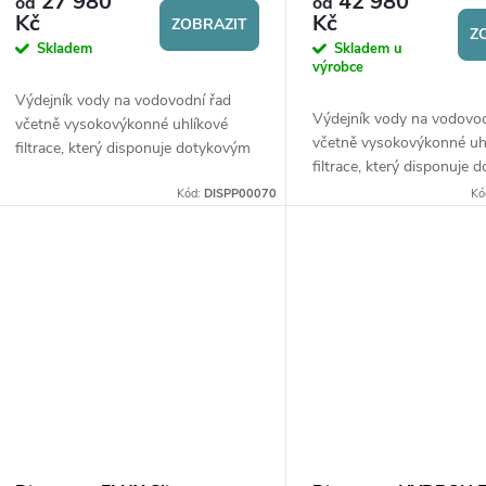
27 980
42 980
od
od
Kč
Kč
ZOBRAZIT
Z
Skladem
Skladem u
výrobce
Výdejník vody na vodovodní řad
Výdejník vody na vodovod
včetně vysokovýkonné uhlíkové
včetně vysokovýkonné uh
filtrace, který disponuje dotykovým
filtrace, který disponuje
ovládáním a bezdotykovým
ovládáním a bezdotykov
ovládáním přes Bluetooth®. Ideální
Kód:
DISPP00070
Kó
ovládáním přes Bluetoot
do kanceláří,...
Dispenser Classic E6 je...