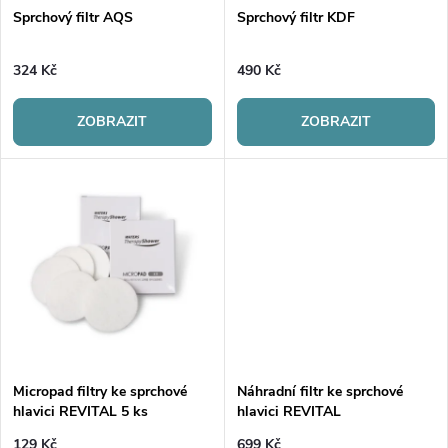
s
p
Sprchový filtr AQS
Sprchový filtr KDF
p
r
324 Kč
490 Kč
r
o
ZOBRAZIT
ZOBRAZIT
o
d
d
u
u
k
k
t
t
ů
ů
Micropad filtry ke sprchové
Náhradní filtr ke sprchové
hlavici REVITAL 5 ks
hlavici REVITAL
129 Kč
699 Kč