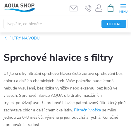
Přejít
NÁKUPNÍ
KOŠÍK
na
obsah
HLEDAT
FILTRY NA VODU
Sprchové hlavice s filtry
Užijte si díky filtrační sprchové hlavici čisté zdravé sprchování bez
chloru a dalších chemických látek. Vaše pokožka bude jemná,
nebude vysušená, bez rizika vyrážky nebo ekzému, bez lupů ve
vlasech. Sprchové hlavice AQUA s 5 druhy masážních
trysek používají uvnitř sprchové hlavice patentovaný filtr, který plně
zachytává chlor a další chemické látky.
Filtrační vložka
se mění
jednou za 6-8 měsíců, výměna je jednoduchá a rychlá. Konečně
sprchování s radostí.