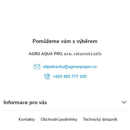
y
v
ý
p
i
AGRO AQUA PRO, s.r.o.
s
objednavky
@
agroaquapro.cz
u
+420 482 777 100
Informace pro vás
Kontakty
Obchodní podmínky
Technický dotazník