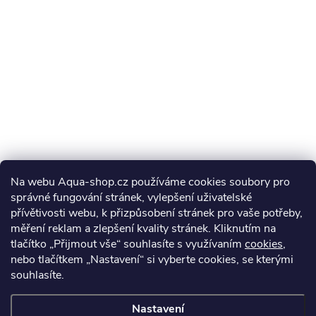
Na webu Aqua-shop.cz používáme cookies soubory pro
správné fungování stránek, vylepšení uživatelské
přívětivosti webu, k přizpůsobení stránek pro vaše potřeby,
měření reklam a zlepšení kvality stránek. Kliknutím na
tlačítko „Přijmout vše“ souhlasíte s využívaním
cookies
,
nebo tlačítkem „Nastavení“ si vyberte cookies, se kterými
souhlasíte.
Nastavení