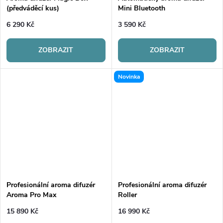
ů
(předváděcí kus)
Mini Bluetooth
6 290 Kč
3 590 Kč
ZOBRAZIT
ZOBRAZIT
Novinka
Profesionální aroma difuzér
Profesionální aroma difuzér
Aroma Pro Max
Roller
15 890 Kč
16 990 Kč