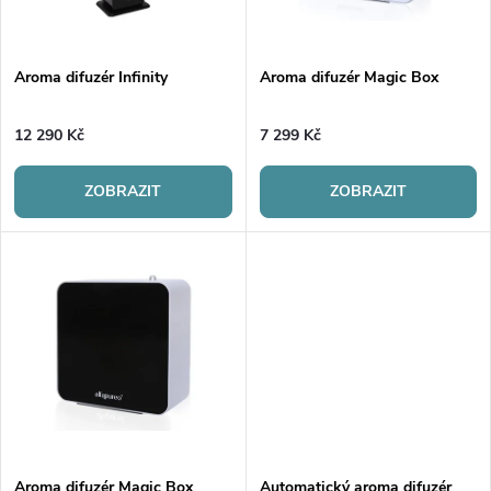
i
í
s
p
Aroma difuzér Infinity
Aroma difuzér Magic Box
p
r
12 290 Kč
7 299 Kč
r
o
ZOBRAZIT
ZOBRAZIT
o
d
d
u
u
k
k
t
t
ů
Aroma difuzér Magic Box
Automatický aroma difuzér