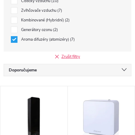
Čističky vzduchu
10
Zvlhčovače vzduchu
7
Kombinované (Hybridní)
2
Generátory ozonu
2
Aroma difuzéry (atomizéry)
7
Zrušit filtry
Ř
Doporučujeme
a
Nejlevnější
V
Nejdražší
z
ý
Nejprodávanější
e
p
Abecedně
n