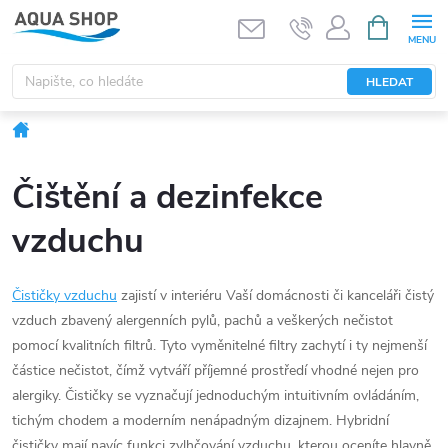
Přejít
NÁKUPNÍ
KOŠÍK
na
obsah
HLEDAT
Domů
Čištění a dezinfekce
vzduchu
Čističky vzduchu
zajistí v interiéru Vaší domácnosti či kanceláři čistý
vzduch zbavený alergenních pylů, pachů a veškerých nečistot
pomocí kvalitních filtrů. Tyto vyměnitelné filtry zachytí i ty nejmenší
částice nečistot, čímž vytváří příjemné prostředí vhodné nejen pro
alergiky. Čističky se vyznačují jednoduchým intuitivním ovládáním,
tichým chodem a moderním nenápadným dizajnem. Hybridní
čističky mají navíc funkci zvlhčování vzduchu, kterou oceníte hlavně