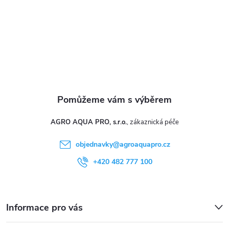
v
í
k
y
v
ý
p
i
AGRO AQUA PRO, s.r.o.
s
objednavky
@
agroaquapro.cz
u
+420 482 777 100
Informace pro vás