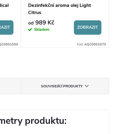
ical
Dezinfekční aroma olej Light
Dezinfe
Citrus
Cotton
989 Kč
989
od
od
AZIT
ZOBRAZIT
Skladem
Sklad
QC0001550
Kód:
AQC0001075
SOUVISEJÍCÍ PRODUKTY
metry produktu: