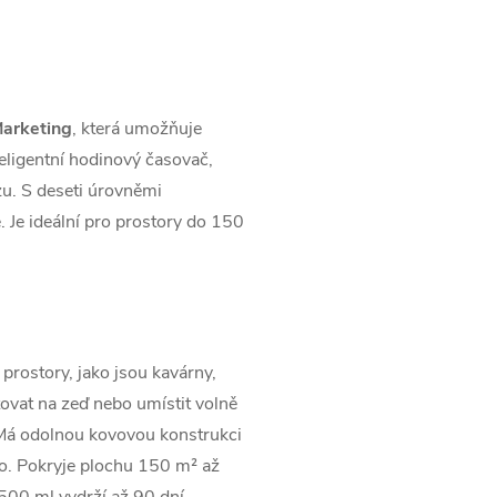
Marketing
, která umožňuje
eligentní hodinový časovač,
zu.
S deseti úrovněmi
 Je ideální pro prostory do 150
prostory, jako jsou kavárny,
tovat na zeď nebo umístit volně
 Má odolnou kovovou konstrukci
o. Pokryje plochu 150 m² až
00 ml vydrží až 90 dní.