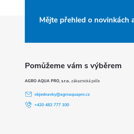
Z
Mějte přehled o novinkách
á
p
a
t
AGRO AQUA PRO, s.r.o.
í
objednavky
@
agroaquapro.cz
+420 482 777 100