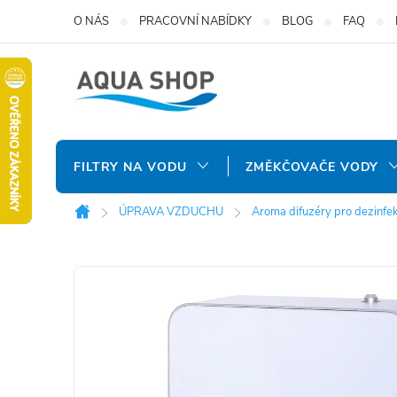
Přejít
O NÁS
PRACOVNÍ NABÍDKY
BLOG
FAQ
na
obsah
FILTRY NA VODU
ZMĚKČOVAČE VODY
ÚPRAVA VZDUCHU
Aroma difuzéry pro dezinfe
Domů