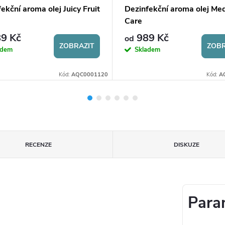
ekční aroma olej Juicy Fruit
Dezinfekční aroma olej Med
Care
9 Kč
989 Kč
od
ZOBRAZIT
ZOBR
adem
Skladem
Kód:
AQC0001120
Kód:
A
RECENZE
DISKUZE
Para