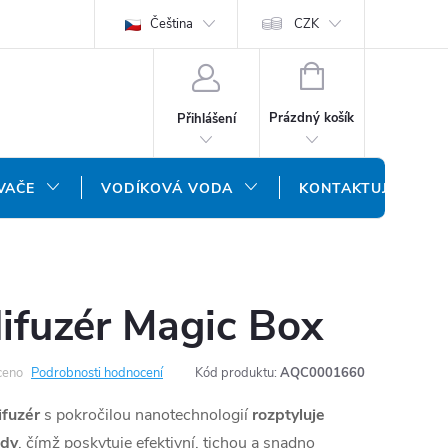
ODMÍNKY
OCHRANA OSOBNÍCH ÚDAJŮ
Čeština
CZK
NÁŠ SLOVENSKÝ E-SH
NÁKUPNÍ
KOŠÍK
Prázdný košík
Přihlášení
VAČE
VODÍKOVÁ VODA
KONTAKTUJTE NÁS
ifuzér Magic Box
ceno
Podrobnosti hodnocení
Kód produktu:
AQC0001660
ifuzér
s pokročilou nanotechnologií
rozptyluje
ody
, čímž poskytuje efektivní, tichou a snadno