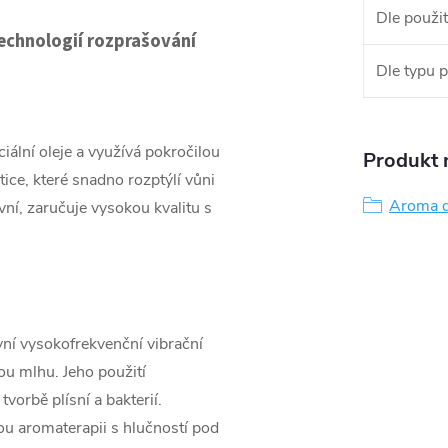
Dle použit
technologií rozprašování
Dle typu 
iální oleje a využívá pokročilou
Produkt n
ice, které snadno rozptýlí vůni
Aroma d
ní, zaručuje vysokou kvalitu s
vní vysokofrekvenční vibrační
ou mlhu. Jeho použití
vorbě plísní a bakterií.
ou aromaterapii s hlučností pod