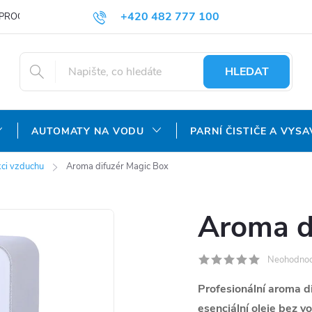
+420 482 777 100
PROČ NAKUPOVAT U NÁS?
DOPRAVA A PLATBA
OBCHODNÍ P
objednavky@agroaquapro.cz
HLEDAT
AUTOMATY NA VODU
PARNÍ ČISTIČE A VYSA
kci vzduchu
Aroma difuzér Magic Box
Aroma d
Neohodno
Profesionální aroma d
esenciální oleje bez v