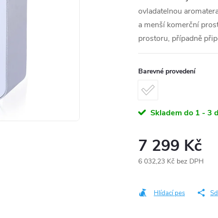
ovladatelnou aromatera
a menší komerční prost
prostoru, případně přip
Barevné provedení
Skladem do 1 - 3 
7 299 Kč
6 032,23 Kč bez DPH
Měrná
cena:
Hlídací pes
Sd