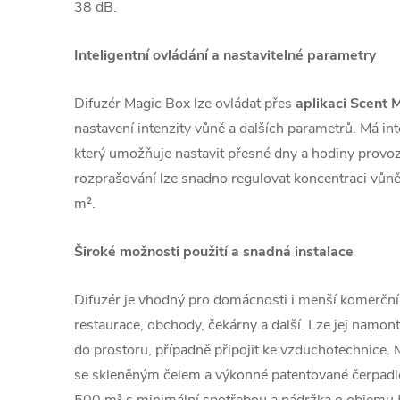
38 dB.
Inteligentní ovládání a nastavitelné parametry
Difuzér Magic Box lze ovládat přes
aplikaci Scent 
nastavení intenzity vůně a dalších parametrů.
Má int
který umožňuje nastavit přesné dny a hodiny provo
rozprašování lze snadno regulovat koncentraci vůně.
m².
Široké možnosti použití a snadná instalace
Difuzér je vhodný pro domácnosti i menší komerční 
restaurace, obchody, čekárny a další. Lze jej namon
do prostoru, případně připojit ke vzduchotechnice.
se skleněným čelem a výkonné patentované čerpadl
500 m³ s minimální spotřebou a nádržka o objemu 5