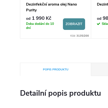
White
Dezinfekční aroma olej Nano
Dezinf
Purity
1 990 Kč
98
od
od
BRAZIT
Doba dodání do 10
Skl
ZOBRAZIT
dní
:
AQC0001220
Kód:
3135/200
POPIS PRODUKTU
Detailní popis produktu