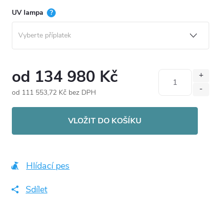
UV lampa
?
od
134 980 Kč
od
111 553,72 Kč
bez DPH
Měrná
cena:
VLOŽIT DO KOŠÍKU
Hlídací pes
Sdílet