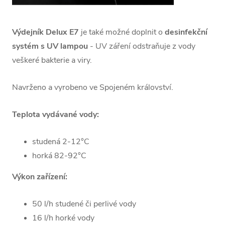
Výdejník Delux E7
je také možné doplnit o
desinfekční
systém s UV lampou
- UV záření odstraňuje z vody
veškeré bakterie a viry.
Navrženo a vyrobeno ve Spojeném království.
Teplota vydávané vody:
studená 2-12°C
horká 82-92°C
Výkon zařízení:
50 l/h studené či perlivé vody
16 l/h horké vody