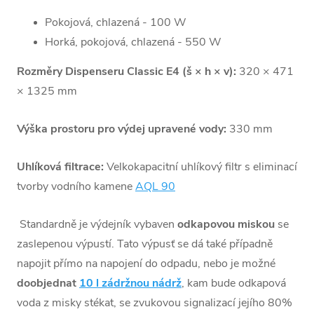
Pokojová, chlazená - 100 W
Horká, pokojová, chlazená - 550 W
Rozměry Dispenseru Classic E4 (š × h × v):
320 × 471
× 1325 mm
Výška prostoru pro výdej upravené vody:
330 mm
Uhlíková filtrace:
Velkokapacitní uhlíkový filtr s eliminací
tvorby vodního kamene
AQL 90
Standardně je výdejník vybaven
odkapovou miskou
se
zaslepenou výpustí. Tato výpusť se dá také případně
napojit přímo na napojení do odpadu, nebo je možné
doobjednat
10 l zádržnou nádrž
, kam bude odkapová
voda z misky stékat, se zvukovou signalizací jejího 80%