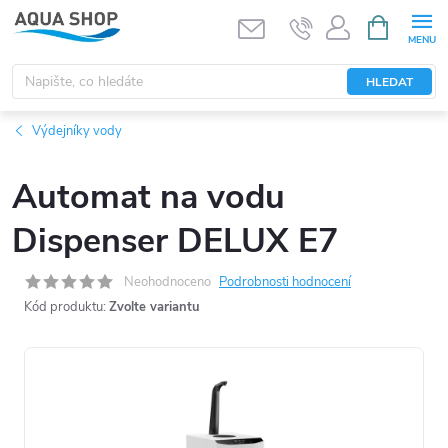
Přejít
NÁKUPNÍ
KOŠÍK
na
obsah
HLEDAT
Výdejníky vody
Automat na vodu
Dispenser DELUX E7
Neohodnoceno
Podrobnosti hodnocení
Kód produktu:
Zvolte variantu