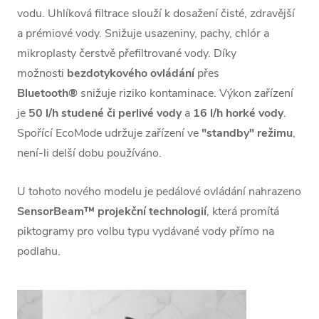
vodu. Uhlíková filtrace slouží k dosažení čisté, zdravější
a prémiové vody. Snižuje usazeniny, pachy, chlór a
mikroplasty čerstvě přefiltrované vody. Díky
možnosti
bezdotykového ovládání
přes
Bluetooth®
snižuje riziko kontaminace. Výkon zařízení
je
50 l/h studené či perlivé vody
a
16 l/h horké vody
.
Spořící EcoMode udržuje zařízení ve
"standby" režimu
,
není-li delší dobu používáno.
U tohoto nového modelu je pedálové ovládání nahrazeno
SensorBeam
™ projekční technologií
, která promítá
piktogramy pro volbu typu vydávané vody přímo na
podlahu.