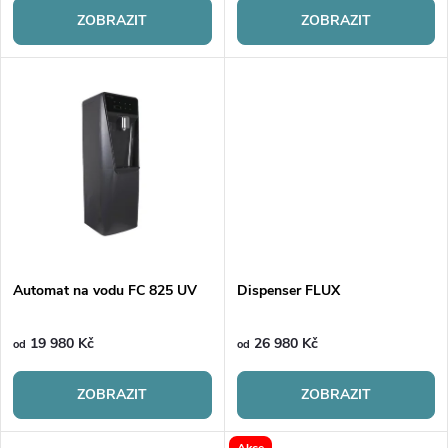
r
o
ZOBRAZIT
ZOBRAZIT
o
d
d
u
u
k
k
t
t
ů
ů
Automat na vodu FC 825 UV
Dispenser FLUX
19 980 Kč
26 980 Kč
od
od
ZOBRAZIT
ZOBRAZIT
Akce