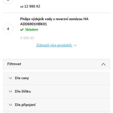
12 980 Kč
od
Philips výdejník vody s reverzní osmózou HA
ADD6901HBK01
Skladem
9 980 Kč
Zobrazit více produktů
Filtrovat
Dle ceny
Dle štítku
Dle připojení