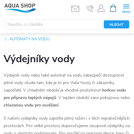
Přejít
NÁKUPNÍ
KOŠÍK
na
obsah
HLEDAT
AUTOMATY NA VODU
Výdejníky vody
Výdejník vody nebo také automat na vodu zabezpečí dostupnost
pitné vody všude tam, kde je to pro Vaše hosty či zákazníky
zapotřebí. V chladném období je vhodné poskytnout
horkou vodu
pro přípravu teplých nápojů
. V teplám období zase pokojovou nebo
chlazenou vodu pro osvěžení
.
S našimi výdejníky vody zajistíte pitný režim i v těch nejnáročnějších
prostorách. Pro velké prostory doporučujeme sloupové výdejníky na
vodu s vlastním podstavcem. Pro použití na pracovní desce, baru či