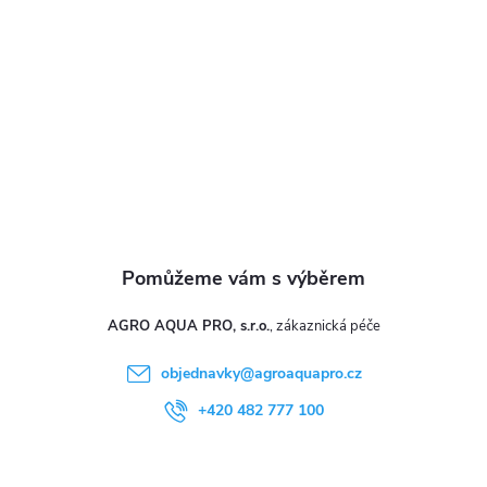
y
t
v
ý
í
p
i
s
u
AGRO AQUA PRO, s.r.o.
objednavky
@
agroaquapro.cz
+420 482 777 100