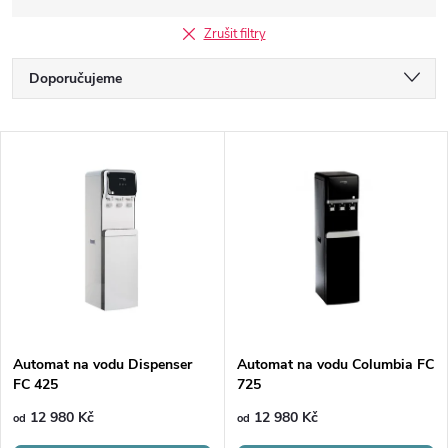
Zrušit filtry
Ř
Doporučujeme
a
Nejlevnější
V
Nejdražší
z
ý
Nejprodávanější
e
p
Abecedně
n
i
í
s
p
Automat na vodu Dispenser
Automat na vodu Columbia FC
FC 425
725
p
r
12 980 Kč
12 980 Kč
od
od