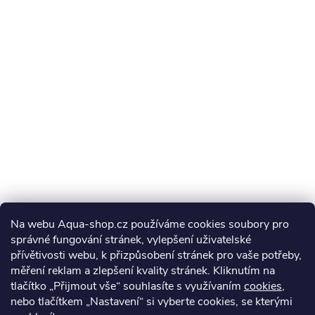
Na webu Aqua-shop.cz používáme cookies soubory pro
správné fungování stránek, vylepšení uživatelské
přívětivosti webu, k přizpůsobení stránek pro vaše potřeby,
měření reklam a zlepšení kvality stránek. Kliknutím na
tlačítko „Přijmout vše“ souhlasíte s využívaním
cookies
,
nebo tlačítkem „Nastavení“ si vyberte cookies, se kterými