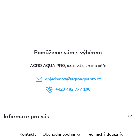
í
AGRO AQUA PRO, s.r.o.
objednavky
@
agroaquapro.cz
+420 482 777 100
Informace pro vás
Kontakty
Obchodní podmínky
Technický dotazník