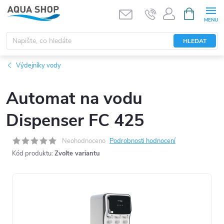
Přejít
NÁKUPNÍ
KOŠÍK
na
obsah
HLEDAT
Výdejníky vody
Automat na vodu
Dispenser FC 425
Neohodnoceno
Podrobnosti hodnocení
Kód produktu:
Zvolte variantu