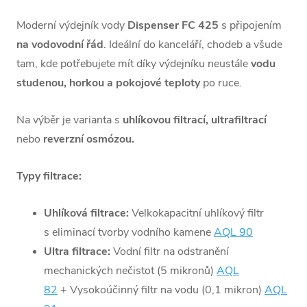
Moderní výdejník vody
Dispenser FC 425
s připojením
na vodovodní řád
. Ideální do kanceláří, chodeb a všude
tam, kde potřebujete mít díky výdejníku neustále
vodu
studenou, horkou a pokojové teploty
po ruce.
Na výběr je varianta s
uhlíkovou filtrací, ultrafiltrací
nebo
reverzní osmózou.
Typy filtrace:
Uhlíková filtrace:
Velkokapacitní uhlíkový filtr
s eliminací tvorby vodního kamene
AQL 90
Ultra filtrace:
Vodní filtr na odstranění
mechanických nečistot (5 mikronů)
AQL
82
+ Vysokoúčinný filtr na vodu (0,1 mikron)
AQL