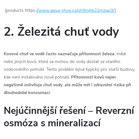
[products https:
//www.aqua-shop.cz/qh9mihk22mziac0/
]
2. Železitá chuť vody
Kovová chuť ve vodě často naznačuje přítomnost železa
, mědi
nebo jiných kovů, které se mohou do vody dostat ze starého
vodovodního potrubí. Tento problém bývá typický pro starší budovy,
kde není instalováno nové potrubí.
Přítomnost kovů nejen
negativně ovlivňuje chuť vody
,
ale může mít i zdravotní rizika při
dlouhodobé konzumaci
.
Nejúčinnější řešení
–
Reverzní
osmóza s mineralizací