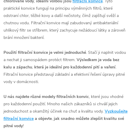
chlorované vody
,
ideální
volbou jsou
filtrační konvice
. Tyto
praktické konvice fungují na principu výměnných filtrů, které
odstraní chlor, těžké kovy a další nečistoty, čímž zajišťují svěží a
chutnou vodu. Filtrační konvice mají zabudovaný antibakteriální
uhlíkový filtr se stříbrem, který zachycuje nežádoucí látky a zároveň
brání množení bakterií.
Použití filtrační konvice je velmi jednoduché
. Stačí ji naplnit vodou
a nechat ji samospádem protéct filtrem.
Výsledkem je voda bez
kalu a zápachu
,
která je ideální pro každodenní pití a vaření
.
Filtrační konvice představují základní a efektivní řešení úpravy pitné
vody v domácnosti.
U nás najdete různé modely filtračních konvic
, které jsou vhodné
pro každodenní použití. Mnoho našich zákazníků si chválí jejich
jednoduchost a okamžitý účinek na chuť a kvalitu vody.
Vyzkoušejte
filtrační konvice
a objevte
,
jak snadno můžete zlepšit kvalitu své
pitné vody
!