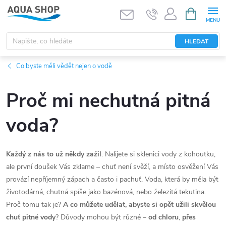
Přejít
NÁKUPNÍ
KOŠÍK
na
obsah
HLEDAT
Co byste měli vědět nejen o vodě
Proč mi nechutná pitná
voda?
Každý z nás to už někdy zažil
. Nalijete si sklenici vody z kohoutku,
ale první doušek Vás zklame – chuť není svěží, a místo osvěžení Vás
provází nepříjemný zápach a často i pachuť. Voda, která by měla být
životodárná, chutná spíše jako bazénová
,
nebo železitá tekutina.
Proč tomu tak je?
A co můžete udělat, abyste si opět užili skvělou
chuť pitné vody
? Důvody mohou být různé –
od chloru
,
přes