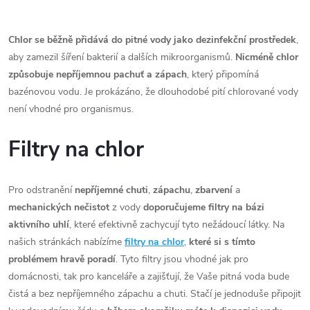
Chlor se běžně přidává do pitné vody jako dezinfekční prostředek
,
aby zamezil šíření bakterií a dalších mikroorganismů.
Nicméně chlor
způsobuje nepříjemnou pachuť a zápach
, který připomíná
bazénovou vodu. Je prokázáno, že dlouhodobé pití chlorované vody
není vhodné pro organismus.
Filtry na chlor
Pro odstranění
nepříjemné chuti
,
zápachu
,
zbarvení
a
mechanických nečistot
z vody
doporučujeme filtry na bázi
aktivního uhlí
, které efektivně zachycují tyto nežádoucí látky. Na
našich stránkách nabízíme
filtry na chlor
,
které si s tímto
problémem hravě poradí
. Tyto filtry jsou vhodné jak pro
domácnosti, tak pro kanceláře a zajišťují, že Vaše pitná voda bude
čistá a bez nepříjemného zápachu a chuti. Stačí je jednoduše připojit