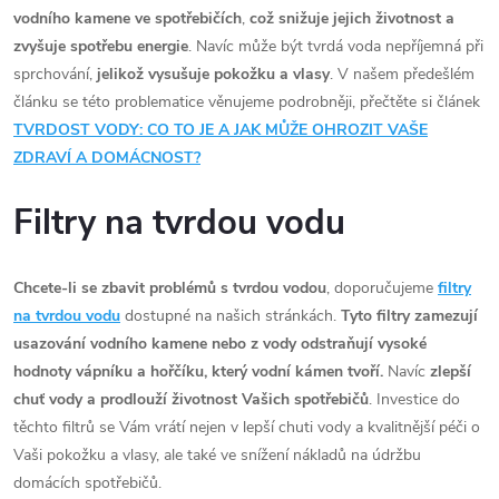
vodního kamene
ve spotřebičích
,
což snižuje jejich životnost a
zvyšuje spotřebu energie
. Navíc může být tvrdá voda nepříjemná při
sprchování,
jelikož vysušuje pokožku a vlasy
. V našem předešlém
článku se této problematice věnujeme podrobněji, přečtěte si článek
TVRDOST VODY: CO TO JE A JAK MŮŽE OHROZIT VAŠE
ZDRAVÍ A DOMÁCNOST?
Filtry na tvrdou vodu
Chcete-li se zbavit problémů s tvrdou vodou
, doporučujeme
filtry
na tvrdou vodu
dostupné na našich stránkách.
Tyto filtry zamezují
usazování vodního kamene
nebo z vody odstraňují vysoké
hodnoty vápníku a hořčíku, který vodní kámen tvoří.
Navíc
zlepší
chuť vody
a prodlouží životnost Vašich spotřebičů
. Investice do
těchto filtrů se Vám vrátí nejen v lepší chuti vody a kvalitnější péči o
Vaši pokožku a vlasy, ale také ve snížení nákladů na údržbu
domácích spotřebičů.