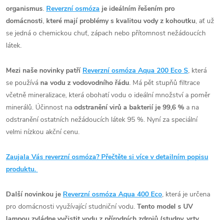
organismus
.
Reverzní osmóza
je ideálním řešením pro
domácnosti
,
které mají problémy s kvalitou vody z kohoutku
, ať už
se jedná o chemickou chuť, zápach nebo přítomnost nežádoucích
látek.
Mezi naše novinky patří
Reverzní osmóza Aqua 200 Eco S
, která
se používá
na vodu z vodovodního řádu
. Má pět stupňů filtrace
včetně mineralizace, která obohatí vodu o ideální množství a poměr
minerálů.
Účinnost na
odstranění virů a bakterií je 99,6 %
a na
odstranění ostatních nežádoucích látek 95 %. Nyní za speciální
velmi nízkou akční cenu.
Zaujala Vás reverzní osmóza? Přečtěte si více v detailním popisu
produktu.
Další novinkou je
Reverzní osmóza Aqua 400 Eco
, která je určena
pro domácnosti využívající studniční vodu.
Tento model s UV
lampou zvládne vyčistit vodu z přírodních zdrojů (studny, vrty,