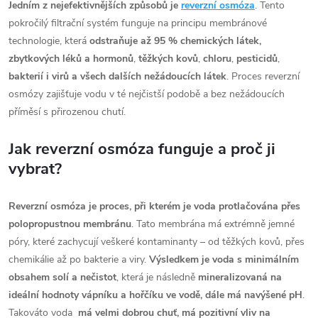
Jedním z nejefektivnějších způsobů
je
reverzní osmóza
. Tento
pokročilý filtrační systém funguje na principu membránové
technologie, která
odstraňuje až 95 %
chemických látek,
zbytkových léků a hormonů
,
těžkých kovů
,
chloru
,
pesticidů
,
bakterií i
virů a všech dalších nežádoucích látek
. Proces reverzní
osmózy zajišťuje vodu v té nejčistší podobě a bez nežádoucích
příměsí s přirozenou chutí.
Jak reverzní osmóza funguje a proč ji
vybrat?
Reverzní osmóza je proces, při kterém je voda protlačována přes
polopropustnou membránu
. Tato membrána má extrémně jemné
póry, které zachycují veškeré kontaminanty – od těžkých kovů, přes
chemikálie až po bakterie a viry.
Výsledkem je voda s minimálním
obsahem solí a nečistot
, která je následně
mineralizovaná na
ideální hodnoty vápníku a hořčíku ve vodě, dále má navýšené pH
.
Takováto voda
má velmi dobrou chuť, má pozitivní vliv na