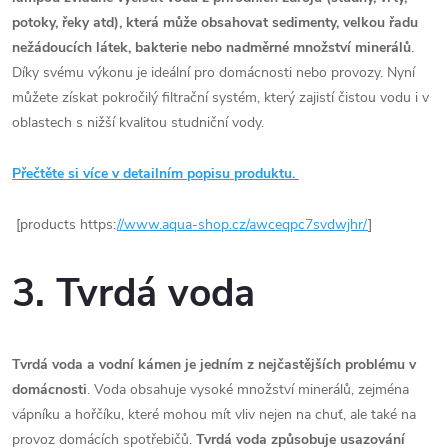
potoky, řeky atd), která může obsahovat sedimenty, velkou řadu
nežádoucích látek, bakterie nebo nadměrné množství minerálů
.
Díky svému výkonu je ideální pro domácnosti nebo provozy. Nyní
můžete získat pokročilý filtrační systém, který zajistí čistou vodu i v
oblastech s nižší kvalitou studniční vody.
Přečtěte si více v detailním popisu produktu.
[products https:
//www.aqua-shop.cz/awceqpc7svdwjhr/
]
3. Tvrdá voda
Tvrdá voda a vodní kámen je jedním z nejčastějších problému v
domácnosti
. Voda obsahuje vysoké množství minerálů, zejména
vápníku a hořčíku, které mohou mít vliv nejen na chuť, ale také na
provoz domácích spotřebičů.
Tvrdá voda způsobuje usazování