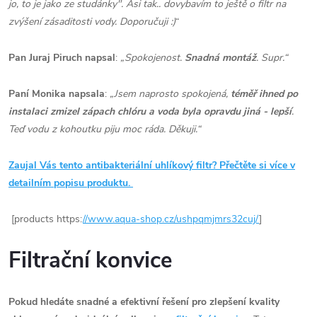
jo, to je jako ze studánky". Asi tak.. dovybavím to ještě o filtr na
zvýšení zásaditosti vody. Doporučuji :)
“
Pan Juraj Piruch napsal
:
„Spokojenost.
Snadná montáž
. Supr.“
Paní Monika napsala
:
„Jsem naprosto spokojená,
téměř ihned po
instalaci zmizel zápach chlóru a voda byla opravdu jiná - lepší
.
Teď vodu z kohoutku piju moc ráda. Děkuji.“
Zaujal Vás tento antibakteriální uhlíkový filtr? Přečtěte si více v
detailním popisu produktu.
[products https:
//www.aqua-shop.cz/ushpqmjmrs32cuj/
]
Filtrační konvice
Pokud hledáte snadné a efektivní řešení pro zlepšení kvality