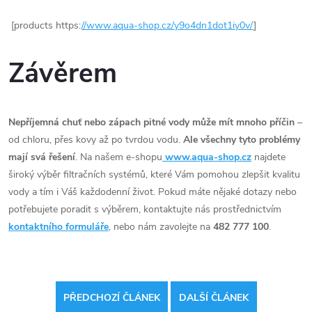
[products https:
//www.aqua-shop.cz/y9o4dn1dot1iy0v/
]
Závěrem
Nepříjemná chuť nebo zápach pitné vody může mít mnoho příčin
–
od chloru, přes kovy až po tvrdou vodu.
Ale všechny tyto problémy
mají svá řešení
. Na našem e-shopu
www.aqua-shop.cz
najdete
široký výběr filtračních systémů, které Vám pomohou zlepšit kvalitu
vody a tím i Váš každodenní život. Pokud máte nějaké dotazy nebo
potřebujete poradit s výběrem, kontaktujte nás prostřednictvím
kontaktního formuláře
, nebo nám zavolejte na
482 777 100
.
PŘEDCHOZÍ ČLÁNEK
DALŠÍ ČLÁNEK