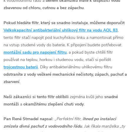
k vodovodnímu řádu a
během okamžiku máte k dispozici vodu
zbavenou od chloru, cutnou a bez zápachu
.
Pokud hledáte filtr
,
který se snadno instaluje
,
můžeme doporučit
Velkokapacitní antibakteriální uhlíkový filtr na vodu AQL 83
,
tento filtr stačí napojit pod kuchyňskou linku a namontovat přímo
na vstup studené vody do baterie. K připojení budete potřebovat
montážní sadu pro napojení filtru
, a pokud byste chtěli filtr
používat na teplou, horkou i studenou vodu, stačí si pořídit
trojcestnou baterii
. Díky antibakteriálnímu uhlíkovému filtru
odstraníte z vody veškeré mechanické nečistoty, zápach, pachuť a
zbarvení
.
Naši zákazníci si tento filtr oblíbili
zejména kvůli jeho
snadné
montáži
a
okamžitému zlepšení chuti vody
.
Pan René Strnadel napsal
:
„
Perfektní filtr,
ihned po instalaci
zmizela divná pachuť z vodovodního řádu
. Jak říkala manželka ,,ty