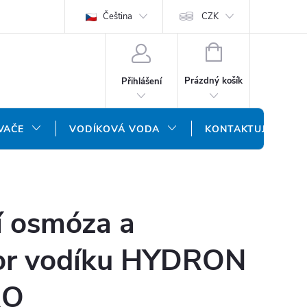
ODMÍNKY
OCHRANA OSOBNÍCH ÚDAJŮ
Čeština
CZK
NÁŠ SLOVENSKÝ E-SH
NÁKUPNÍ
KOŠÍK
Prázdný košík
Přihlášení
VAČE
VODÍKOVÁ VODA
KONTAKTUJTE NÁS
í osmóza a
or vodíku HYDRON
RO