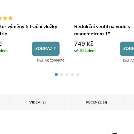
tor výměny filtrační vložky
Redukční ventil na vodu s
trip
manometrem 1"
č
749 Kč
ZOBRAZIT
ZOBR
adem
Skladem
Kód:
AQC000970
Kód:
A
VIDEA (2)
RECENZE (4)