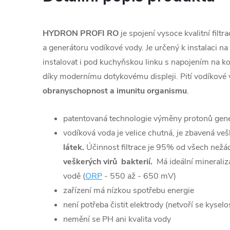
HYDRON PROFI RO
je spojení vysoce kvalitní filt
a generátoru vodíkové vody. Je určený k instalaci n
instalovat i pod kuchyňskou linku s napojením na k
díky modernímu dotykovému displeji. Pití vodíkové
obranyschopnost a imunitu organismu
.
patentovaná technologie výměny protonů gener
vodíková voda je velice chutná, je zbavená ve
látek.
Účinnost filtrace je 95% od všech nežá
veškerých virů bakterií.
Má ideální mineraliz
vodě (
ORP
- 550 až - 650 mV)
zařízení má nízkou spotřebu energie
není potřeba čistit elektrody (netvoří se kyselo
nemění se PH ani kvalita vody