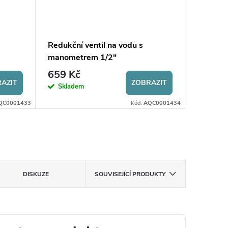
Redukční ventil na vodu s
Redukční
manometrem 1/2"
manome
659 Kč
699 K
AZIT
ZOBRAZIT
Skladem
Sklad
QC0001433
Kód:
AQC0001434
DISKUZE
SOUVISEJÍCÍ PRODUKTY