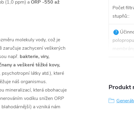
pb (1,0 ppm) a
ORP -550 až
Počet filt
stupňů:
:
Účinno
?
ozměru molekuly vody, což je
polopropu
ě zaručuje zachycení veškerých
membrány
jsou např.
bakterie, viry,
čnany a veškeré těžké kovy,
psychotropní látky atd.), které
atěžuje náš organismus.
Produkt n
ou mineralizací, která obohacuje
generováním vodíku snížen ORP
Generát
o blahodárnější) a vzniká nám