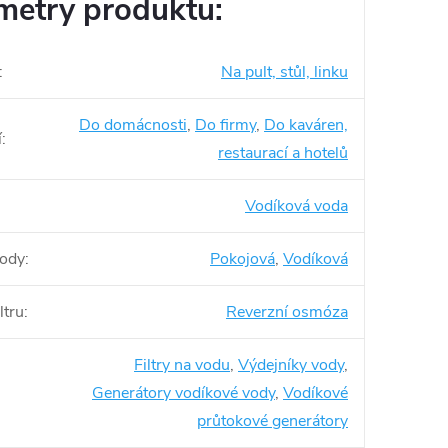
metry produktu:
:
Na pult, stůl, linku
Do domácnosti
,
Do firmy
,
Do kaváren,
í
:
restaurací a hotelů
Vodíková voda
vody
:
Pokojová
,
Vodíková
ltru
:
Reverzní osmóza
Filtry na vodu
,
Výdejníky vody
,
Generátory vodíkové vody
,
Vodíkové
průtokové generátory