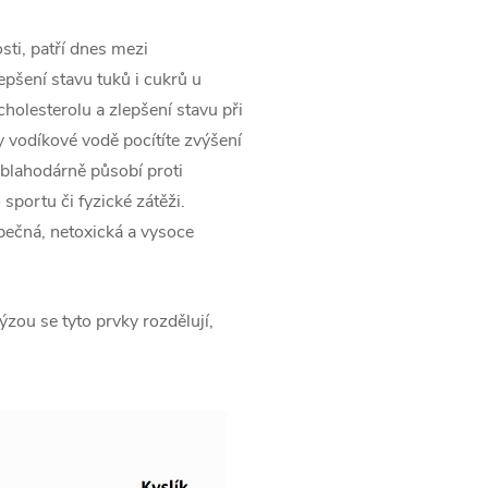
ti, patří dnes mezi
pšení stavu tuků i cukrů u
cholesterolu a zlepšení stavu při
 vodíkové vodě pocítíte zvýšení
a blahodárně působí proti
sportu či fyzické zátěži.
zpečná, netoxická a vysoce
ýzou se tyto prvky rozdělují,