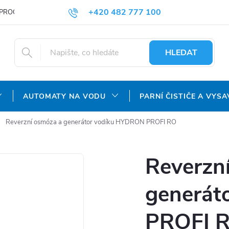
+420 482 777 100
PROČ NAKUPOVAT U NÁS?
DOPRAVA A PLATBA
OBCHODNÍ P
objednavky@agroaquapro.cz
HLEDAT
AUTOMATY NA VODU
PARNÍ ČISTIČE A VYSA
Reverzní osmóza a generátor vodíku HYDRON PROFI RO
Reverzn
generát
PROFI 