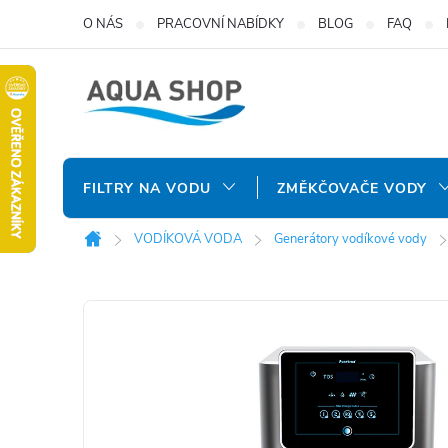
Přejít
O NÁS
PRACOVNÍ NABÍDKY
BLOG
FAQ
na
obsah
FILTRY NA VODU
ZMĚKČOVAČE VODY
VODÍKOVÁ VODA
Generátory vodíkové vody
Domů