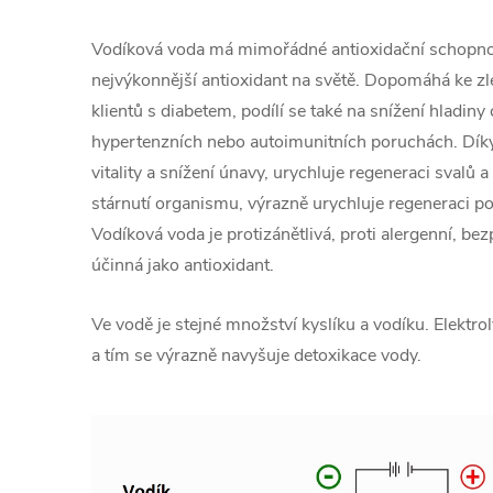
Vodíková voda má mimořádné antioxidační schopnos
nejvýkonnější antioxidant na světě. Dopomáhá ke zle
klientů s diabetem, podílí se také na snížení hladiny 
hypertenzních nebo autoimunitních poruchách. Díky
vitality a snížení únavy, urychluje regeneraci svalů 
stárnutí organismu, výrazně urychluje regeneraci po 
Vodíková voda je protizánětlivá, proti alergenní, be
účinná jako antioxidant.
Ve vodě je stejné množství kyslíku a vodíku. Elektrol
a tím se výrazně navyšuje detoxikace vody.