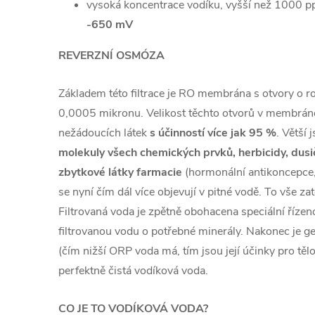
vysoká koncentrace vodíku, vyšší než 1000 p
-650 mV
REVERZNÍ OSMÓZA
Základem této filtrace je RO membrána s otvory o r
0,0005 mikronu. Velikost těchto otvorů v membrán
nežádoucích látek
s účinností více jak 95 %
. Větší 
molekuly všech chemických prvků, herbicidy, dusi
zbytkové látky farmacie
(hormonální antikoncepce, 
se nyní čím dál více objevují v pitné vodě. To vše z
Filtrovaná voda je zpětně obohacena speciální řízen
filtrovanou vodu o potřebné minerály. Nakonec je 
(čím nižší ORP voda má, tím jsou její účinky pro těl
perfektně čistá vodíková voda.
CO JE TO VODÍKOVÁ VODA?