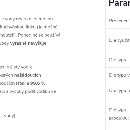
Para
race vody reverzní osmózou
Provedení
a kuchyňskou linku (je možné
ohoutek). Pohodlně se používá
Dle využit
 vody
výrazně navyšuje
Dle typu
:
uje čistý vodík
škerých
nežádoucích
Dle typu 
doucích látek a
99,6 %
Dle typu fi
aci a vysoký podíl vodíku ve
Dle typu
st vody)
produktu
: