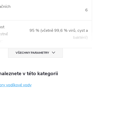
račních
6
st
95 % (včetně 99,6 % virů, cyst a
stné
baktérií)
:
:
VŠECHNY PARAMETRY
aleznete v této kategorii
ory vodíkové vody