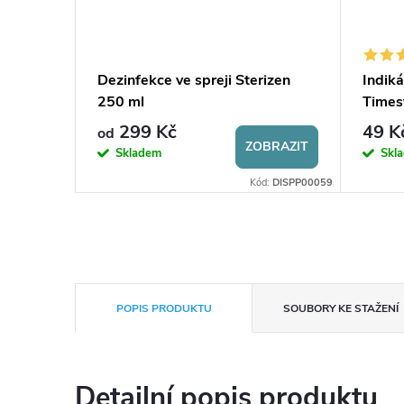
s
Dezinfekce ve spreji Sterizen
Indiká
250 ml
Times
299 Kč
49 K
od
BRAZIT
ZOBRAZIT
Skladem
Skl
:
AQC0001435
Kód:
DISPP00059
POPIS PRODUKTU
SOUBORY KE STAŽENÍ
Detailní popis produktu