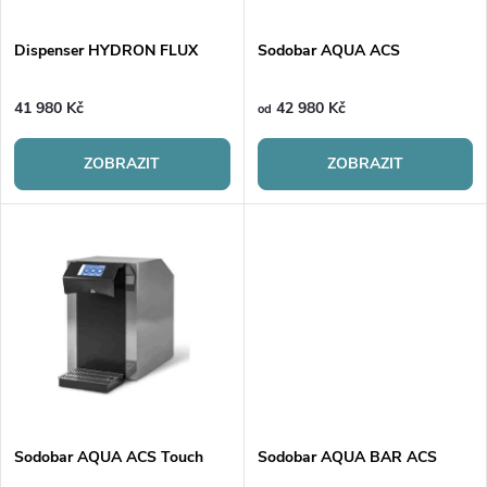
í
s
p
Dispenser HYDRON FLUX
Sodobar AQUA ACS
p
r
41 980 Kč
42 980 Kč
od
r
o
ZOBRAZIT
ZOBRAZIT
o
d
d
u
u
k
k
t
t
ů
ů
Sodobar AQUA ACS Touch
Sodobar AQUA BAR ACS