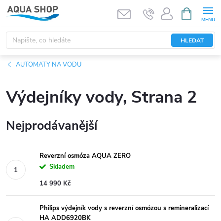
Přejít
NÁKUPNÍ
KOŠÍK
na
obsah
HLEDAT
AUTOMATY NA VODU
Výdejníky vody
, Strana 2
Nejprodávanější
Reverzní osmóza AQUA ZERO
Skladem
14 990 Kč
Philips výdejník vody s reverzní osmózou s remineralizací
HA ADD6920BK